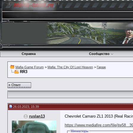
Справка
Сообщество
Mafia-Game Forum
>
Mafia: The City Of Lost Heaven
>
Гараж
RR3
Ответ
26.03.2023, 15:39
ruslan13
Chevrolet Camaro ZL1 2013 (Real Raci
https://www.mediafire.com/file/jte58...39;
Миниатюры