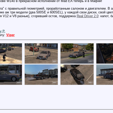
зове W140 в прекрасном исполнении от Mad EA теперь и в Мафии!
та" с правильной геометрией, проработанным салоном и двигателем. В 
же аж три модели (два 500SE и 600SEL), у каждой свои диски, свой цвет
ля V12 и V8 разные), сгоревший остов, поддержка
Real Driver 2.0
: капот, 
y P.
йлу:
Viper