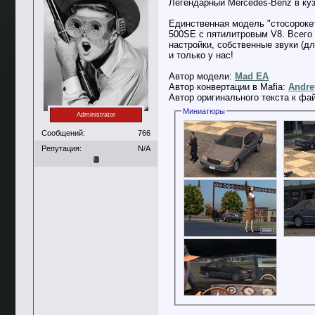
Легендарный Mercedes-Benz в ку
Единственная модель "стосороке
500SE с пятилитровым V8. Всего 
настройки, собственные звуки (д
и только у нас!
Автор модели:
Mad EA
Автор конвертации в Mafia:
Andre
Автор оригинального текста к фа
Миниатюры
Administrator
Сообщений:
766
Репутация:
N/A