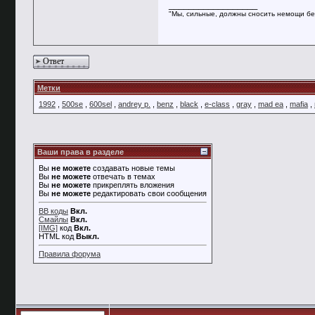
__________________
"Мы, сильные, должны сносить немощи бе
Ответ
Метки
1992
,
500se
,
600sel
,
andrey p.
,
benz
,
black
,
e-class
,
gray
,
mad ea
,
mafia
,
Ваши права в разделе
Вы
не можете
создавать новые темы
Вы
не можете
отвечать в темах
Вы
не можете
прикреплять вложения
Вы
не можете
редактировать свои сообщения
BB коды
Вкл.
Смайлы
Вкл.
[IMG]
код
Вкл.
HTML код
Выкл.
Правила форума