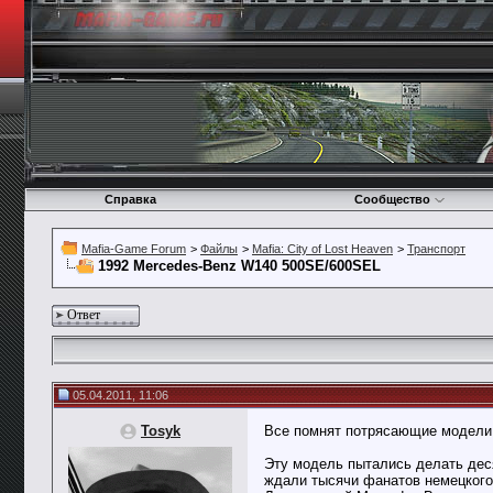
Справка
Сообщество
Mafia-Game Forum
>
Файлы
>
Mafia: City of Lost Heaven
>
Транспорт
1992 Mercedes-Benz W140 500SE/600SEL
Ответ
05.04.2011, 11:06
Tosyk
Все помнят потрясающие модели 
Эту модель пытались делать деся
ждали тысячи фанатов немецкого 