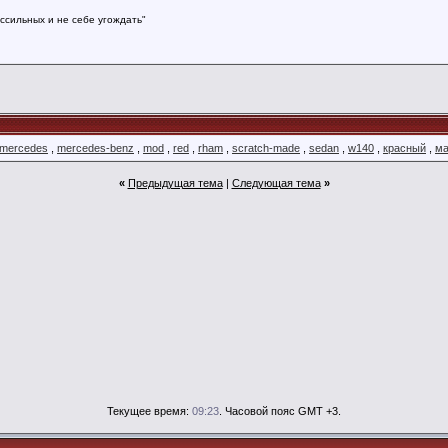
ссильных и не себе угождать"
mercedes
,
mercedes-benz
,
mod
,
red
,
rham
,
scratch-made
,
sedan
,
w140
,
красный
,
м
«
Предыдущая тема
|
Следующая тема
»
Текущее время:
09:23
. Часовой пояс GMT +3.