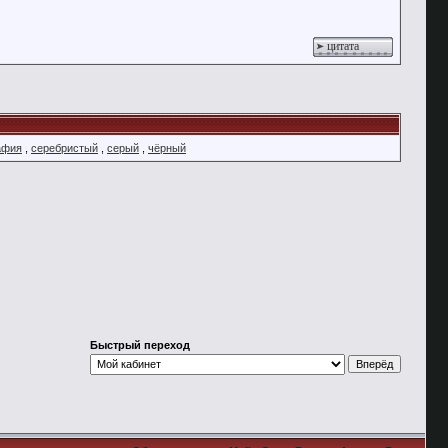
цитата
афия
,
серебристый
,
серый
,
чёрный
Быстрый переход