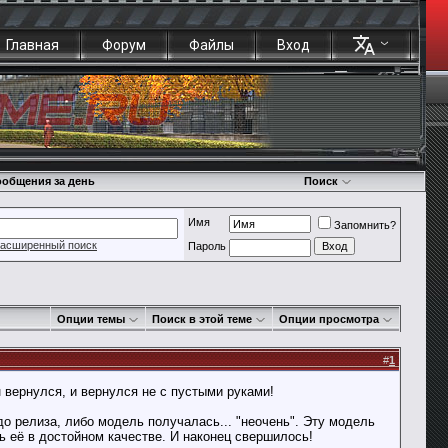
Главная
Форум
Файлы
Вход
общения за день
Поиск
Имя
Запомнить?
асширенный поиск
Пароль
Опции темы
Поиск в этой теме
Опции просмотра
#
1
вернулся, и вернулся не с пустыми руками!
до релиза, либо модель получалась... "неочень". Эту модель
ь её в достойном качестве. И наконец свершилось!