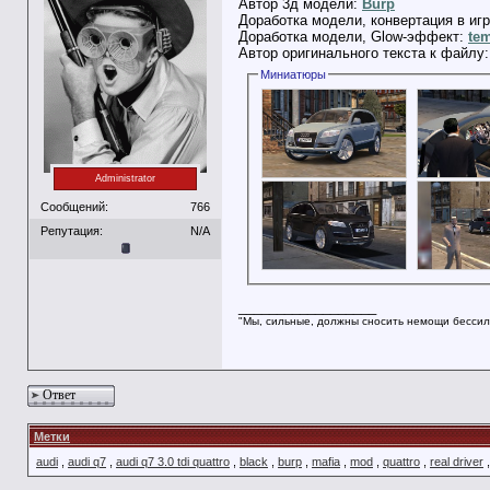
Автор 3д модели:
Burp
Доработка модели, конвертация в иг
Доработка модели, Glow-эффект:
te
Автор оригинального текста к файлу
Миниатюры
Administrator
Сообщений:
766
Репутация:
N/A
__________________
"Мы, сильные, должны сносить немощи бессил
Ответ
Метки
audi
,
audi q7
,
audi q7 3.0 tdi quattro
,
black
,
burp
,
mafia
,
mod
,
quattro
,
real driver