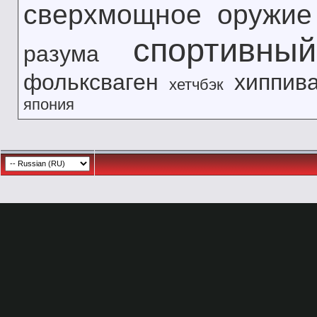
сверхмощное оружие
спортивны
разума
фольксваген
хиппив
хетчбэк
япония