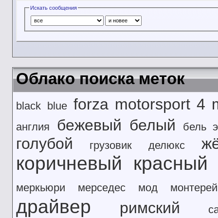
Искать сообщения
Облако поиска меток
forza motorsport 4
black
blue
бежевый
белый
англия
бель э
голубой
ж
грузовик
делюкс
коричневый
красный
меркьюри
мерседес
мод
монтерей
драйвер
римский
с