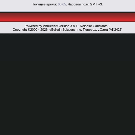
Текущее время:
06:05
. Часовой пояс GMT +3.
Powered by vBulletin® Version 3.8.11 Release Candidate 2
Copyright ©2000 - 2026, vBulletin Solutions Inc. Перевод:
zCarot
(VK2425)