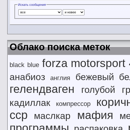
Искать сообщения
Облако поиска меток
forza motorsport
black
blue
анабиоз
бежевый
б
англия
гелендваген
голубой
г
корич
кадиллак
компрессор
сср
мафия
маслкар
м
программы
распаковка