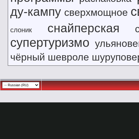
с
ду-кампу
сверхмощное
снайперская
слоник
супертуризмо
ульянове
чёрный
шевроле
шурупове