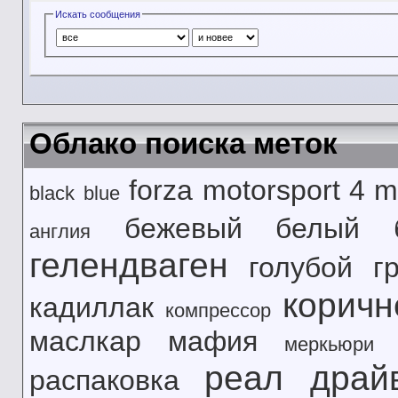
Искать сообщения
Облако поиска меток
forza motorsport 4
m
black
blue
бежевый
белый
англия
гелендваген
голубой
г
корич
кадиллак
компрессор
маслкар
мафия
меркьюри
реал драй
распаковка