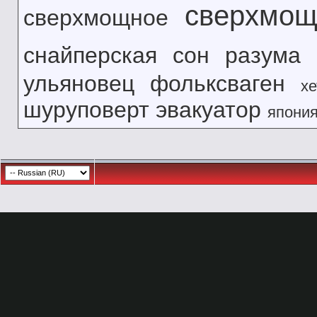
сверхмощ
сверхмощное
снайперская
сон разума
ульяновец
фольксваген
хе
шуруповерт
эвакуатор
япони