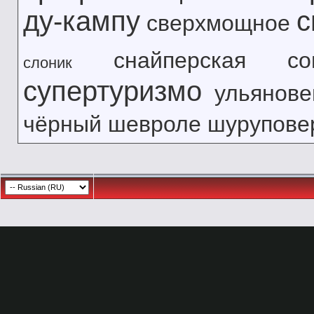
ду-кампу
с
сверхмощное
снайперская
с
слоник
супертуризмо
ульянове
чёрный
шевроле
шурупове