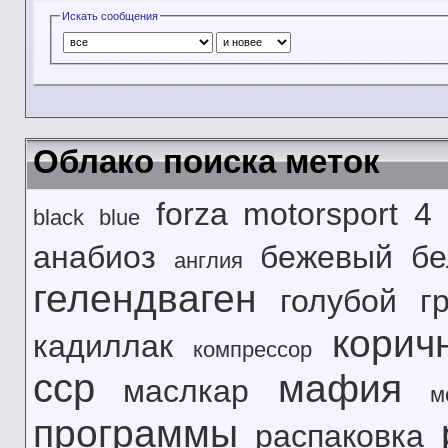
Искать сообщения
Облако поиска меток
forza motorsport 4
black
blue
анабиоз
бежевый
б
англия
гелендваген
голубой
г
корич
кадиллак
компрессор
сср
мафия
маслкар
м
программы
распаковка