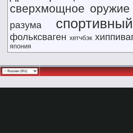
сверхмощное оружие
спортивны
разума
фольксваген
хиппива
хетчбэк
япония