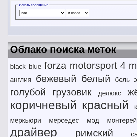
Искать сообщения
Облако поиска меток
forza motorsport 4
m
black
blue
бежевый
белый
англия
бель э
голубой
грузовик
ж
делюкс
коричневый
красный
меркьюри
мерседес
мод
монтерей
драйвер
римский
с