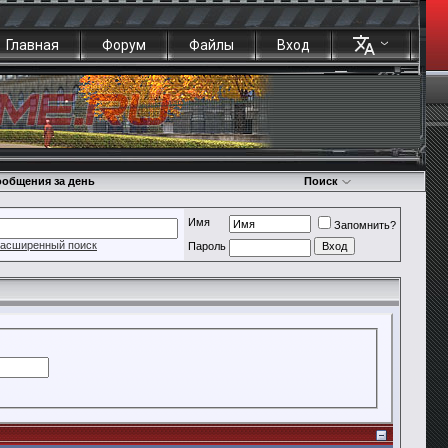
Главная
Форум
Файлы
Вход
общения за день
Поиск
Имя
Запомнить?
асширенный поиск
Пароль