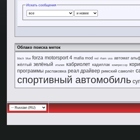
Искать сообщения
Облако поиска меток
forza motorsport 4
mafia
mod
автомат
аль
black
blue
red
rham
usa
зелёный
кабриолет
кор
жёлтый
кадиллак
италия
компрессор
с
программы
реал драйвер
распаковка
римский
самолёт
спортивный автомобиль
су