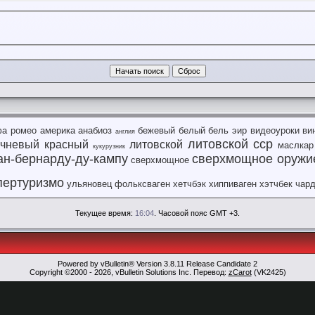
фа ромео
америка
анабиоз
бежевый
белый
бель эир
видеоуроки
ви
англия
литовской сср
ичневый
красный
литовской
маслкар
кукурузник
ан-бернарду-ду-кампу
сверхмощное оружи
сверхмощное
пертуризмо
ульяновец
фольксваген
хетчбэк
хиппиваген
хэтчбек
чар
Текущее время:
16:04
. Часовой пояс GMT +3.
Powered by vBulletin® Version 3.8.11 Release Candidate 2
Copyright ©2000 - 2026, vBulletin Solutions Inc. Перевод:
zCarot
(VK2425)