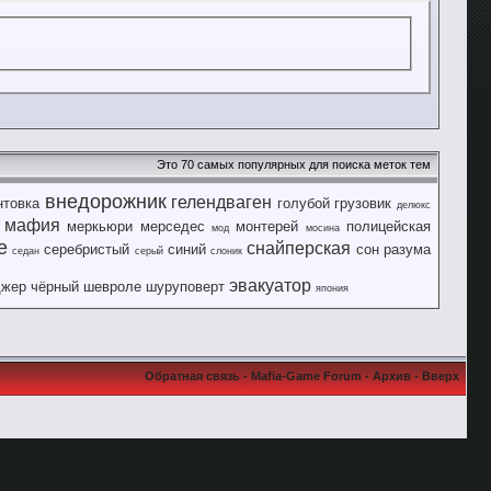
Это 70 самых популярных для поиска меток тем
внедорожник
гелендваген
нтовка
голубой
грузовик
делюкс
мафия
меркьюри
мерседес
монтерей
полицейская
мод
мосина
е
снайперская
серебристый
синий
сон разума
седан
серый
слоник
эвакуатор
джер
чёрный
шевроле
шуруповерт
япония
Обратная связь
-
Mafia-Game Forum
-
Архив
-
Вверх