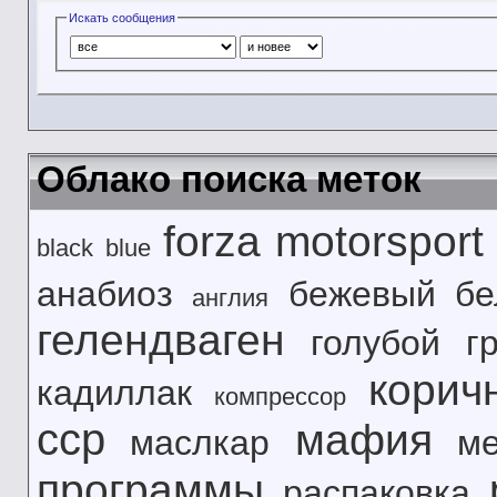
Искать сообщения
Облако поиска меток
forza motorsport
black
blue
анабиоз
бежевый
б
англия
гелендваген
голубой
г
корич
кадиллак
компрессор
сср
мафия
маслкар
м
программы
распаковка