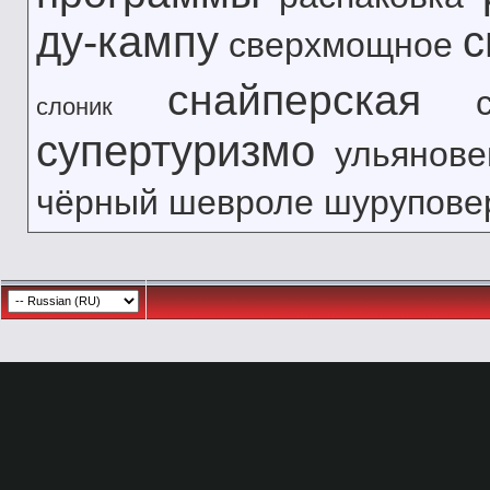
ду-кампу
с
сверхмощное
снайперская
слоник
супертуризмо
ульянове
чёрный
шевроле
шурупове