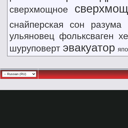
сверхмощ
сверхмощное
снайперская
сон разума
ульяновец
фольксваген
хе
эвакуатор
шуруповерт
япо