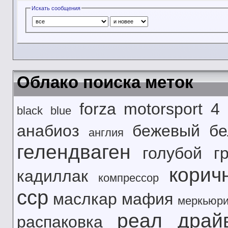
Искать сообщения
Облако поиска меток
forza motorsport 4
black
blue
анабиоз
бежевый
б
англия
гелендваген
голубой
г
корич
кадиллак
компрессор
сср
маслкар
мафия
меркьюр
реал драй
распаковка