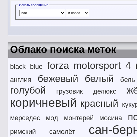
Искать сообщения
Облако поиска меток
forza motorsport 4
black
blue
бежевый
белый
англия
бель
голубой
ж
грузовик
делюкс
коричневый
красный
куку
п
мерседес
мод
монтерей
мосина
сан-бер
римский
самолёт