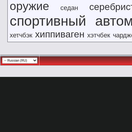
оружие
серебрис
седан
спортивный авто
хиппиваген
хетчбэк
хэтчбек
чардж