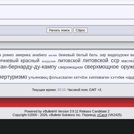
а ромео
америка
анабиоз
бежевый
белый
бель эир
видеоуроки
в
англия
литовской сср
ичневый
красный
литовской
маслк
кукурузник
сан-бернарду-ду-кампу
сверхмощное оруж
сверхмощное
пертуризмо
ульяновец
фольксваген
хетчбэк
хиппиваген
хэтчбек
чар
Текущее время:
20:10
. Часовой пояс GMT +3.
Powered by vBulletin® Version 3.8.11 Release Candidate 2
Copyright ©2000 - 2026, vBulletin Solutions Inc. Перевод:
zCarot
(VK2425)