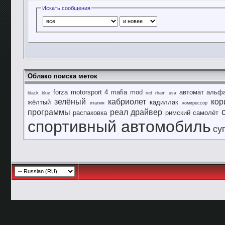
Искать сообщения
Облако поиска меток
forza motorsport 4
mafia
mod
автомат
альф
black
blue
red
rham
usa
зелёный
кабриолет
кор
жёлтый
кадиллак
италия
компрессор
программы
реал драйвер
распаковка
римский
самолёт
спортивный автомобиль
су