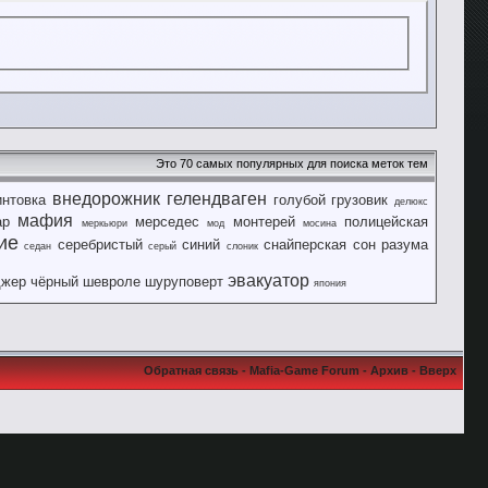
Это 70 самых популярных для поиска меток тем
внедорожник
гелендваген
интовка
голубой
грузовик
делюкс
мафия
ар
мерседес
монтерей
полицейская
меркьюри
мод
мосина
ие
серебристый
синий
снайперская
сон разума
седан
серый
слоник
эвакуатор
джер
чёрный
шевроле
шуруповерт
япония
Обратная связь
-
Mafia-Game Forum
-
Архив
-
Вверх