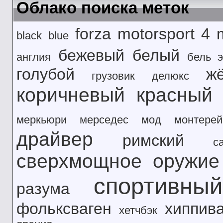
Облако поиска меток
forza motorsport 4
black
blue
бежевый
белый
англия
бель э
голубой
ж
грузовик
делюкс
коричневый
красный
меркьюри
мерседес
мод
монтерей
драйвер
римский
с
сверхмощное оружие
спортивны
разума
фольксваген
хиппив
хетчбэк