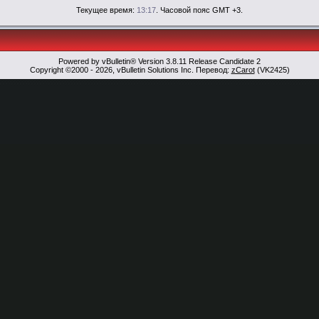
Текущее время:
13:17
. Часовой пояс GMT +3.
Powered by vBulletin® Version 3.8.11 Release Candidate 2
Copyright ©2000 - 2026, vBulletin Solutions Inc. Перевод:
zCarot
(VK2425)