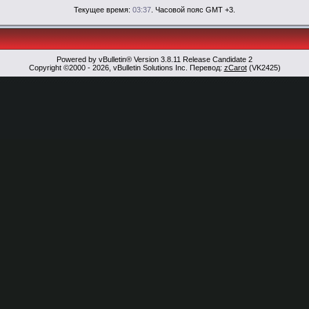
Текущее время:
03:37
. Часовой пояс GMT +3.
Powered by vBulletin® Version 3.8.11 Release Candidate 2
Copyright ©2000 - 2026, vBulletin Solutions Inc. Перевод:
zCarot
(VK2425)