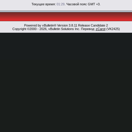
Текущее время:
01:29
. Часовой пояс GMT +3.
Powered by vBulletin® Version 3.8.11 Release Candidate 2
Copyright ©2000 - 2026, vBulletin Solutions Inc. Перевод:
zCarot
(VK2425)