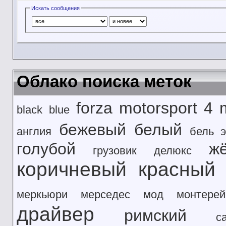
Искать сообщения
Облако поиска меток
forza motorsport 4
black
blue
бежевый
белый
англия
бель э
голубой
ж
грузовик
делюкс
коричневый
красный
меркьюри
мерседес
мод
монтерей
драйвер
римский
с