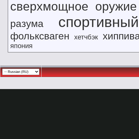
сверхмощное оружие
спортивны
разума
фольксваген
хиппив
хетчбэк
япония