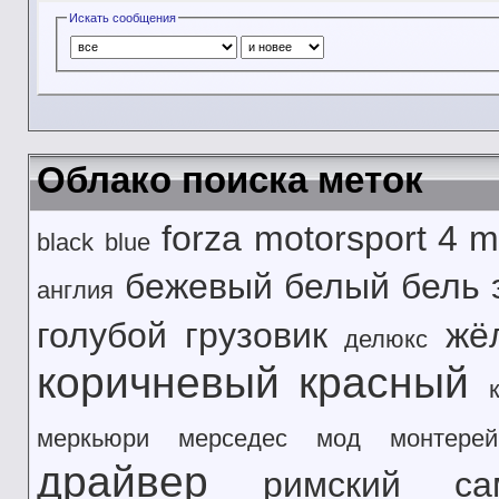
Искать сообщения
Облако поиска меток
forza motorsport 4
m
black
blue
бежевый
белый
бель 
англия
голубой
грузовик
жё
делюкс
коричневый
красный
меркьюри
мерседес
мод
монтерей
драйвер
римский
са