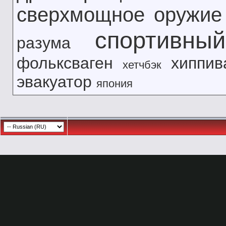
сверхмощное оружие
спортивны
разума
фольксваген
хиппив
хетчбэк
эвакуатор
япония