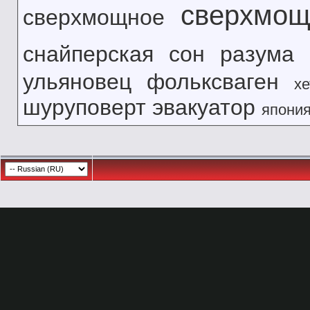
сверхмощ
сверхмощное
снайперская
сон разума
ульяновец
фольксваген
хе
шуруповерт
эвакуатор
япони