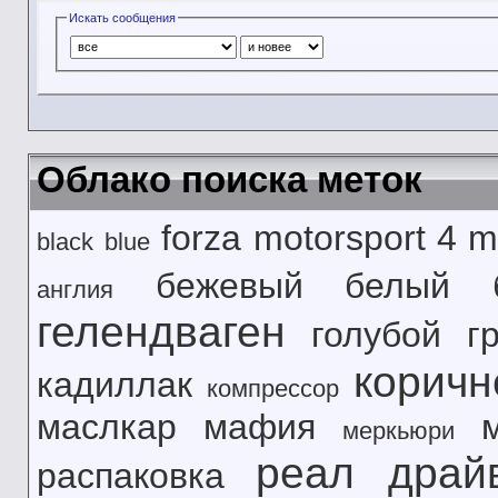
Искать сообщения
Облако поиска меток
forza motorsport 4
m
black
blue
бежевый
белый
англия
гелендваген
голубой
г
корич
кадиллак
компрессор
маслкар
мафия
меркьюри
реал драй
распаковка