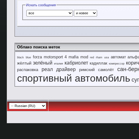
Искать сообщения
Облако поиска меток
forza motorsport 4
mafia
mod
автомат
альф
black
blue
red
rham
usa
зелёный
кабриолет
кори
жёлтый
кадиллак
италия
компрессор
сан-бер
реал драйвер
распаковка
римский
самолёт
спортивный автомобиль
су