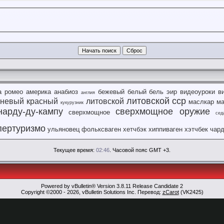
а ромео
америка
анабиоз
бежевый
белый
бель эир
видеоуроки
в
англия
литовской сср
чневый
красный
литовской
маслкар
м
кукурузник
нарду-ду-кампу
сверхмощное оружие
сверхмощное
сед
пертуризмо
ульяновец
фольксваген
хетчбэк
хиппиваген
хэтчбек
чар
Текущее время:
02:46
. Часовой пояс GMT +3.
Powered by vBulletin® Version 3.8.11 Release Candidate 2
Copyright ©2000 - 2026, vBulletin Solutions Inc. Перевод:
zCarot
(VK2425)