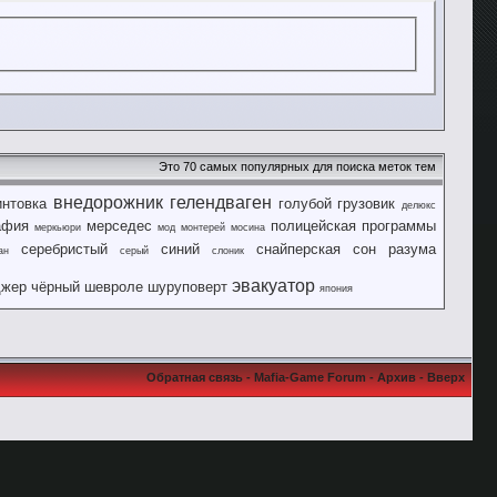
Это 70 самых популярных для поиска меток тем
внедорожник
гелендваген
интовка
голубой
грузовик
делюкс
афия
мерседес
полицейская
программы
меркьюри
мод
монтерей
мосина
серебристый
синий
снайперская
сон разума
ан
серый
слоник
эвакуатор
джер
чёрный
шевроле
шуруповерт
япония
Обратная связь
-
Mafia-Game Forum
-
Архив
-
Вверх