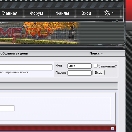
Главная
Форум
Файлы
Вход
общения за день
Поиск
Имя
Запомнить?
асширенный поиск
Пароль