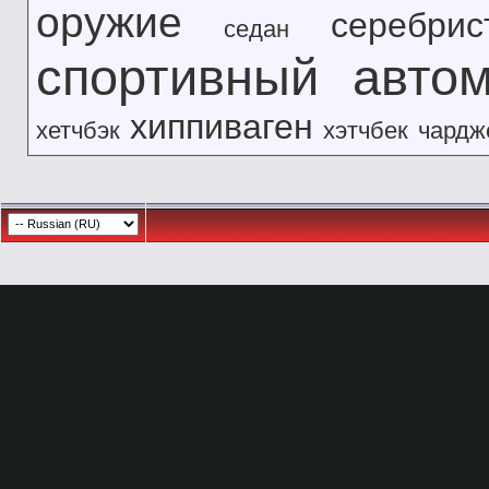
оружие
серебрис
седан
спортивный авто
хиппиваген
хетчбэк
хэтчбек
чардж