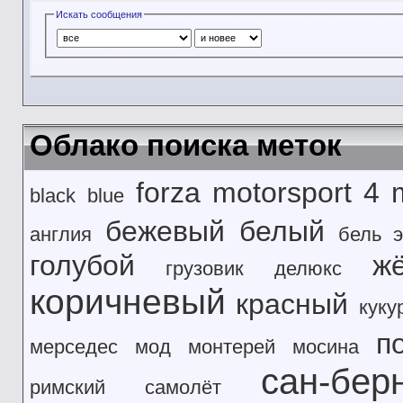
Искать сообщения
Облако поиска меток
forza motorsport 4
black
blue
бежевый
белый
англия
бель э
голубой
ж
грузовик
делюкс
коричневый
красный
куку
п
мерседес
мод
монтерей
мосина
сан-бер
римский
самолёт