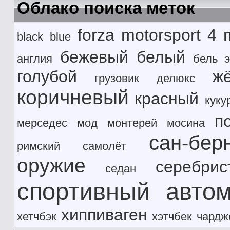
Облако поиска меток
forza motorsport 4
black
blue
бежевый
белый
англия
бель э
голубой
ж
грузовик
делюкс
коричневый
красный
куку
п
мерседес
мод
монтерей
мосина
сан-бер
римский
самолёт
оружие
серебрис
седан
спортивный авто
хиппиваген
хетчбэк
хэтчбек
чардж