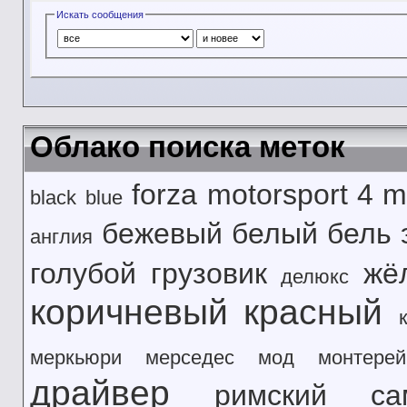
Искать сообщения
Облако поиска меток
forza motorsport 4
m
black
blue
бежевый
белый
бель 
англия
голубой
грузовик
жё
делюкс
коричневый
красный
меркьюри
мерседес
мод
монтерей
драйвер
римский
са