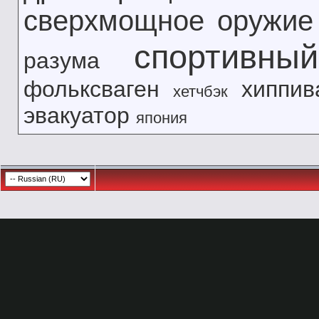
сверхмощное оружие
спортивны
разума
фольксваген
хиппив
хетчбэк
эвакуатор
япония