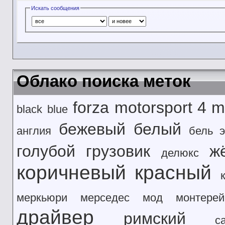
Искать сообщения
Облако поиска меток
forza motorsport 4
m
black
blue
бежевый
белый
англия
бель э
голубой
грузовик
ж
делюкс
коричневый
красный
меркьюри
мерседес
мод
монтерей
драйвер
римский
с