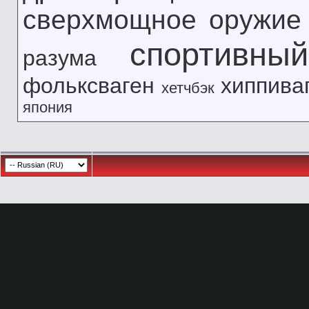
сверхмощное оружие
спортивны
разума
фольксваген
хиппива
хетчбэк
япония