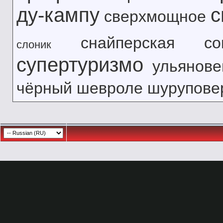
ду-кампу
с
сверхмощное
снайперская
с
слоник
супертуризмо
ульянове
чёрный
шевроле
шурупове