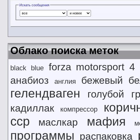
Искать сообщения
Облако поиска меток
forza motorsport 4
black
blue
анабиоз
бежевый
б
англия
гелендваген
голубой
г
корич
кадиллак
компрессор
сср
мафия
маслкар
м
программы
распаковка