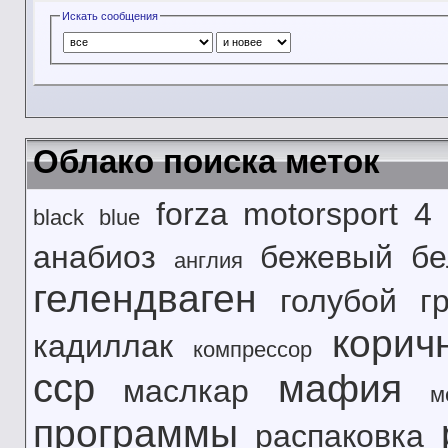
Искать сообщения
Облако поиска меток
forza motorsport 4
black
blue
анабиоз
бежевый
б
англия
гелендваген
голубой
г
корич
кадиллак
компрессор
сср
мафия
маслкар
м
программы
распаковка