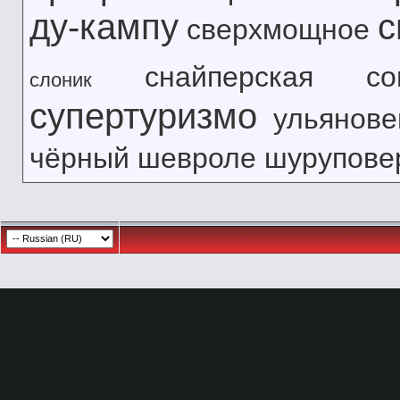
ду-кампу
с
сверхмощное
снайперская
с
слоник
супертуризмо
ульянове
чёрный
шевроле
шурупове