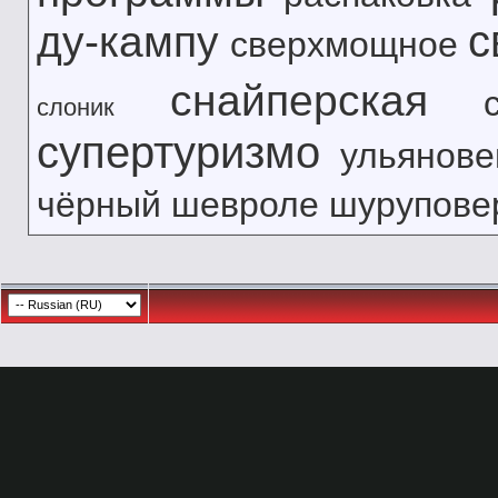
с
ду-кампу
сверхмощное
снайперская
слоник
супертуризмо
ульянове
чёрный
шевроле
шурупове