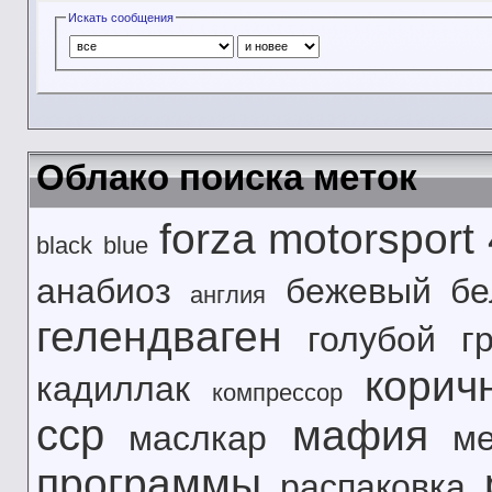
Искать сообщения
Облако поиска меток
forza motorsport
black
blue
анабиоз
бежевый
б
англия
гелендваген
голубой
г
корич
кадиллак
компрессор
сср
мафия
маслкар
м
программы
распаковка