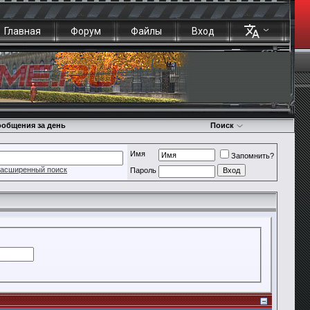
Главная
Форум
Файлы
Вход
общения за день
Поиск
Имя
Запомнить?
асширенный поиск
Пароль