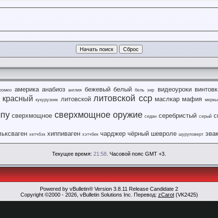
америка
анабиоз
бежевый
белый
видеоуроки
винтовк
ромео
англия
бель эир
литовской сср
красный
литовской
маслкар
мафия
кукурузник
меркь
мпу
сверхмощное оружие
сверхмощное
серебристый
с
седан
серый
ьксваген
хиппиваген
чарджер
чёрный
шевроле
эва
хетчбэк
хэтчбек
шуруповерт
Текущее время:
21:58
. Часовой пояс GMT +3.
Powered by vBulletin® Version 3.8.11 Release Candidate 2
Copyright ©2000 - 2026, vBulletin Solutions Inc. Перевод:
zCarot
(VK2425)