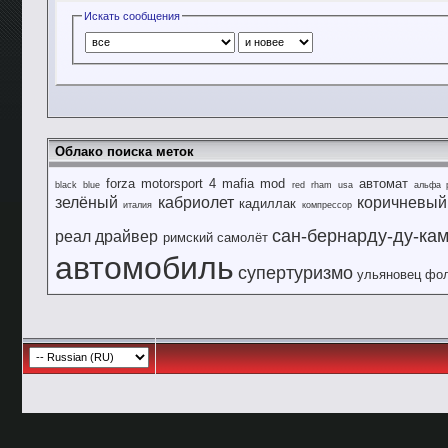
Искать сообщения
Облако поиска меток
forza motorsport 4
mafia
mod
автомат
black
blue
red
rham
usa
альфа 
зелёный
кабриолет
коричневый
кадиллак
италия
компрессор
сан-бернарду-ду-ка
реал драйвер
римский
самолёт
автомобиль
супертуризмо
ульяновец
фол