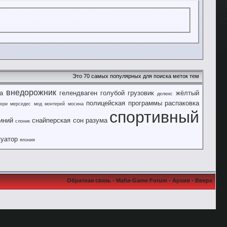
Это 70 самых популярных для поиска меток тем
внедорожник
а
гелендваген
голубой
грузовик
жёлтый
делюкс
полицейская
программы
распаковка
юри
мерседес
мод
монтерей
мосина
спортивный
иний
снайперская
сон разума
слоник
куатор
япония
Обратная связь
-
Mafia-Game Forum
-
Архив
-
Вверх