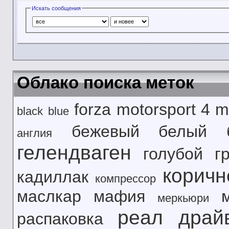
Искать сообщения
Облако поиска меток
forza motorsport 4
m
black
blue
бежевый
белый
англия
гелендваген
голубой
г
корич
кадиллак
компрессор
маслкар
мафия
меркьюри
реал драй
распаковка