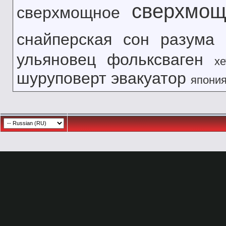
сверхмощ
сверхмощное
снайперская
сон разума
ульяновец
фольксваген
хе
шуруповерт
эвакуатор
япони