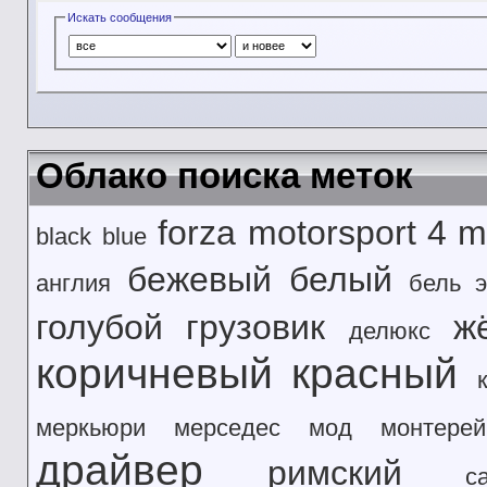
Искать сообщения
Облако поиска меток
forza motorsport 4
m
black
blue
бежевый
белый
англия
бель э
голубой
грузовик
ж
делюкс
коричневый
красный
меркьюри
мерседес
мод
монтерей
драйвер
римский
с