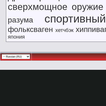
сверхмощное оружие
спортивны
разума
фольксваген
хиппива
хетчбэк
япония