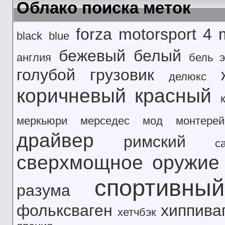
Облако поиска меток
forza motorsport 4
black
blue
бежевый
белый
англия
бель э
голубой
грузовик
делюкс
коричневый
красный
меркьюри
мерседес
мод
монтерей
драйвер
римский
с
сверхмощное оружие
спортивны
разума
фольксваген
хиппива
хетчбэк