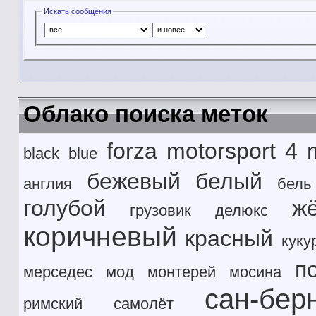
Искать сообщения
Облако поиска меток
forza motorsport 4
black
blue
бежевый
белый
англия
бель
голубой
ж
грузовик
делюкс
коричневый
красный
куку
п
мерседес
мод
монтерей
мосина
сан-бер
римский
самолёт