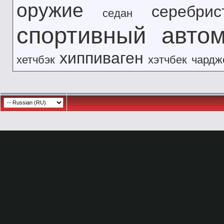
оружие
серебрис
седан
спортивный авто
хиппиваген
хетчбэк
хэтчбек
чардж