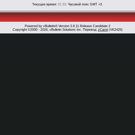
Текущее время:
01:33
. Часовой пояс GMT +3.
Powered by vBulletin® Version 3.8.11 Release Candidate 2
Copyright ©2000 - 2026, vBulletin Solutions Inc. Перевод:
zCarot
(VK2425)