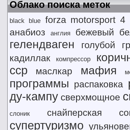
Облако поиска меток
forza motorsport 4
black
blue
анабиоз
бежевый
б
англия
гелендваген
голубой
г
корич
кадиллак
компрессор
сср
мафия
маслкар
м
программы
распаковка
ду-кампу
с
сверхмощное
снайперская
с
слоник
супертуризмо
ульянове