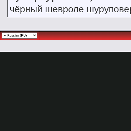
чёрный
шевроле
шурупове