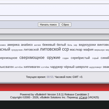
америка
анабиоз
бежевый
белый
видеоуроки
винтовк
ромео
англия
бель эир
литовской сср
асный
литовской
маслкар
мафия
кукурузник
меркьюри
ме
сверхмощное оружие
верхмощное
серебристый
сини
седан
серый
ьксваген
хиппиваген
чарджер
чёрный
шевроле
эва
хетчбэк
хэтчбек
шуруповерт
Текущее время:
00:53
. Часовой пояс GMT +3.
Powered by vBulletin® Version 3.8.11 Release Candidate 2
Copyright ©2000 - 2026, vBulletin Solutions Inc. Перевод:
zCarot
(VK2425)