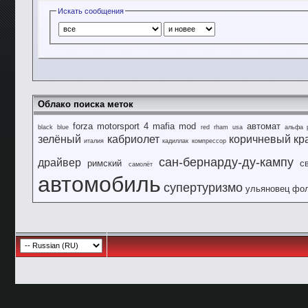
Искать сообщения
Облако поиска меток
forza motorsport 4
mafia
mod
автомат
black
blue
red
rham
usa
альфа 
зелёный
кабриолет
коричневый
кр
италия
кадиллак
компрессор
сан-бернарду-ду-кампу
драйвер
римский
с
самолёт
автомобиль
супертуризмо
ульяновец
фол