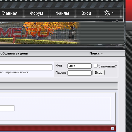
Главная
Форум
Файлы
Вход
общения за день
Поиск
Имя
Запомнить?
асширенный поиск
Пароль