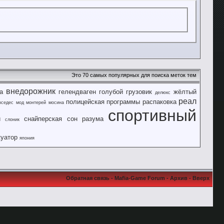
Это 70 самых популярных для поиска меток тем
внедорожник
а
гелендваген
голубой
грузовик
жёлтый
делюкс
реал
полицейская
программы
распаковка
рседес
мод
монтерей
мосина
спортивный
й
снайперская
сон разума
слоник
куатор
япония
Обратная связь
-
Mafia-Game Forum
-
Архив
-
Вверх