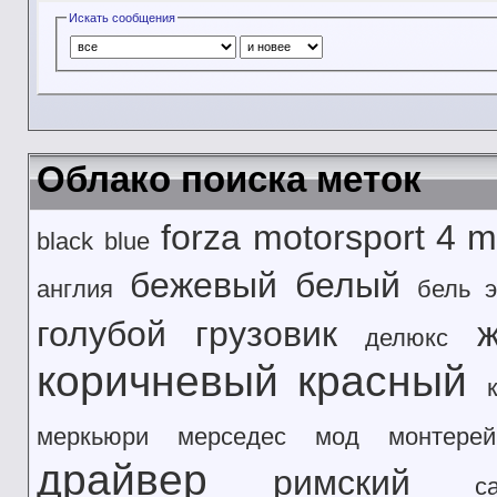
Искать сообщения
Облако поиска меток
forza motorsport 4
m
black
blue
бежевый
белый
англия
бель э
голубой
грузовик
делюкс
коричневый
красный
меркьюри
мерседес
мод
монтерей
драйвер
римский
с