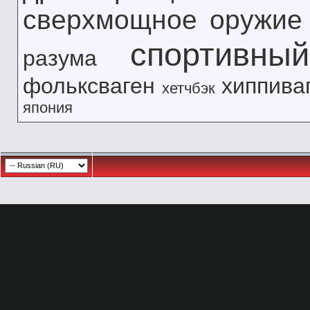
сверхмощное оружие
спортивны
разума
фольксваген
хиппива
хетчбэк
япония