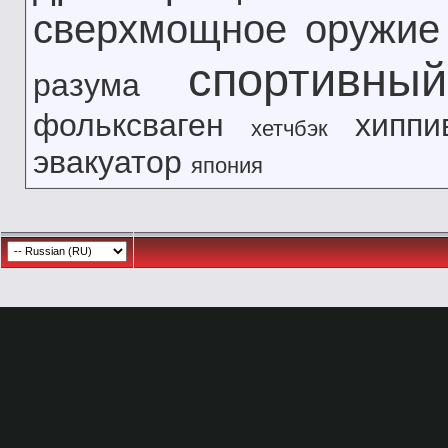
сверхмощное оружие
спортивны
разума
фольксваген
хиппи
хетчбэк
эвакуатор
япония