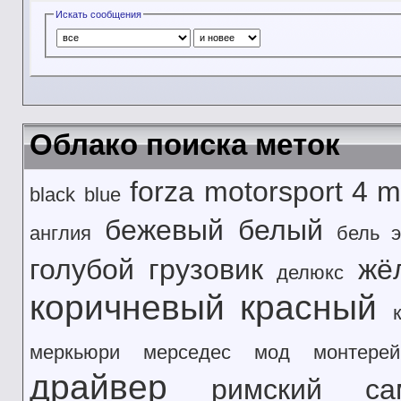
Искать сообщения
Облако поиска меток
forza motorsport 4
m
black
blue
бежевый
белый
англия
бель э
голубой
грузовик
жё
делюкс
коричневый
красный
меркьюри
мерседес
мод
монтерей
драйвер
римский
са