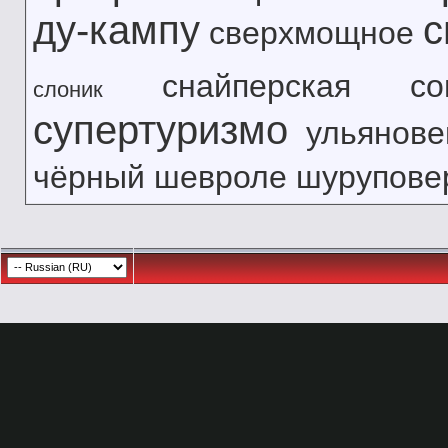
ду-кампу
с
сверхмощное
снайперская
с
слоник
супертуризмо
ульянове
чёрный
шевроле
шурупове