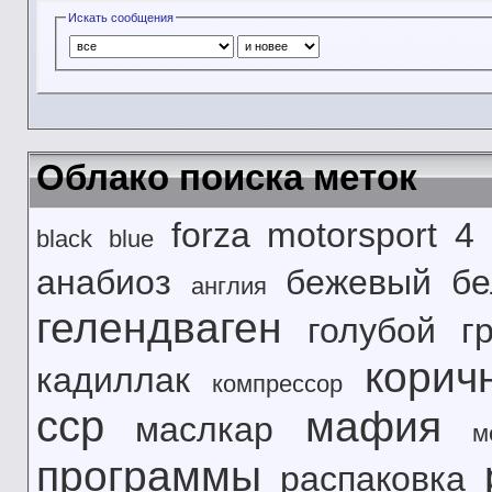
Искать сообщения
Облако поиска меток
forza motorsport 4
black
blue
анабиоз
бежевый
б
англия
гелендваген
голубой
г
корич
кадиллак
компрессор
сср
мафия
маслкар
м
программы
распаковка