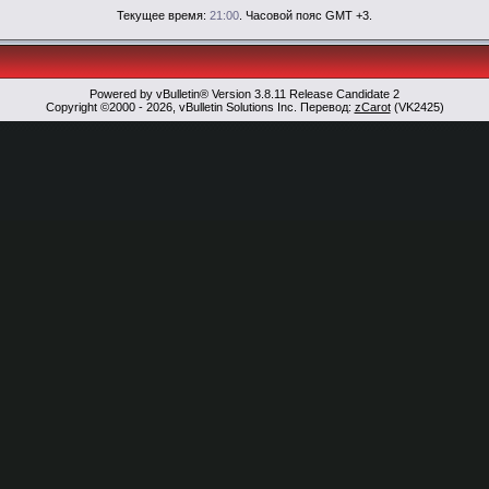
Текущее время:
21:00
. Часовой пояс GMT +3.
Powered by vBulletin® Version 3.8.11 Release Candidate 2
Copyright ©2000 - 2026, vBulletin Solutions Inc. Перевод:
zCarot
(VK2425)