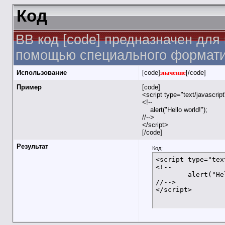
Код
BB код [code] предназначен для
помощью специального форматир
Использование
[code]
значение
[/code]
Пример
[code]
<script type="text/javascrip
<!--
alert("Hello world!");
//-->
</script>
[/code]
Результат
Код:
<script type="tex
<!--

	alert("Hello world!");

//-->

</script>