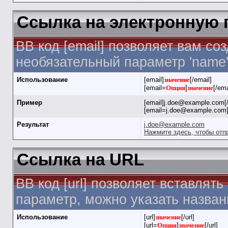
Ссылка на электронную 
BB код [email] позволяет вам с
необязательный параметр 'name'
Использование
[email]
значение
[/email]
[email=
Опция
]
значение
[/ema
Пример
[email]j.doe@example.com[/
[email=j.doe@example.com]
Результат
j.doe@example.com
Нажмите здесь, чтобы отп
Ссылка на URL
BB код [url] позволяет вставля
параметр, можно указать назван
Использование
[url]
значение
[/url]
[url=
Опция
]
значение
[/url]