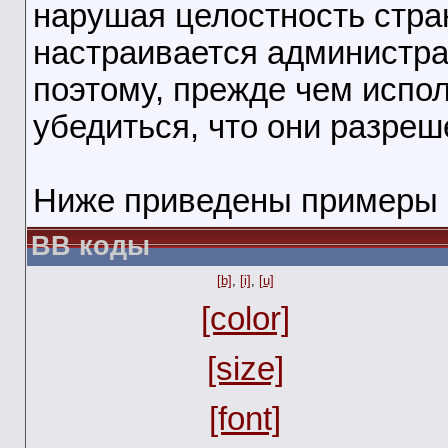
нарушая целостность стра
настраивается администра
поэтому, прежде чем испо
убедиться, что они разреш
Ниже приведены примеры 
BB коды
[b]
,
[i]
,
[u]
[color]
[size]
[font]