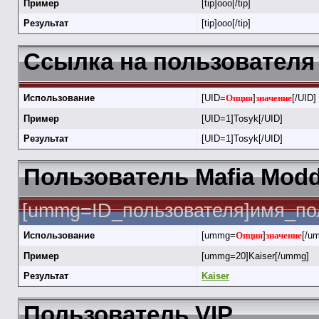
Пример
[tip]ооо[/tip]
Результат
[tip]ооо[/tip]
Ссылка на пользователя 
Использование
[UID=
Опция
]
значение
[/UID]
Пример
[UID=1]Tosyk[/UID]
Результат
[UID=1]Tosyk[/UID]
Пользователь Mafia Modd
[ummg=ID_пользователя]имя_по
Использование
[ummg=
Опция
]
значение
[/u
Пример
[ummg=20]Kaiser[/ummg]
Результат
Kaiser
Пользователь VIP