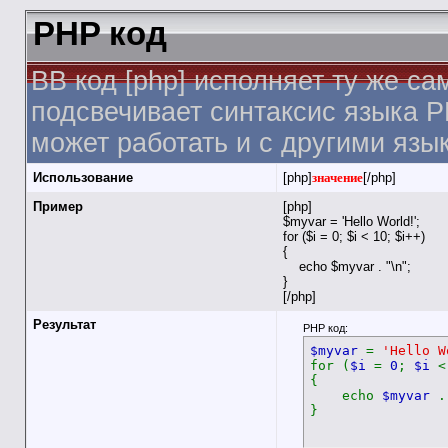
PHP код
BB код [php] исполняет ту же са
подсвечивает синтаксис языка P
может работать и с другими язы
Использование
[php]
значение
[/php]
Пример
[php]
$myvar = 'Hello World!';
for ($
i = 0; $i < 10; $i++)
{
echo $myvar . "\n";
}
[/php]
Результат
PHP код:
$myvar
=
'Hello W
for (
$i
=
0
;
$i
{
echo
$myvar
}