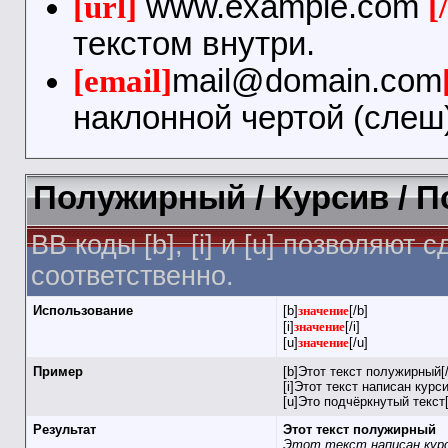
[url]
www.example.com
[
текстом внутри.
[email]
mail@domain.com
наклонной чертой (слеш)
Полужирный / Курсив / 
BB коды [b], [i] и [u] позволяю
соответственно.
Использование
[b]
значение
[/b]
[i]
значение
[/i]
[u]
значение
[/u]
Пример
[b]Этот текст полужирный[/
[i]Этот текст написан курси
[u]Это подчёркнутый текст[
Результат
Этот текст полужирный
Этот текст написан кур