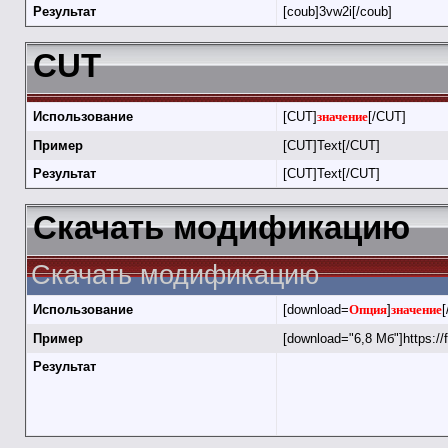
Результат
[coub]3vw2i[/coub]
CUT
Использование
[CUT]
значение
[/CUT]
Пример
[CUT]Text[/CUT]
Результат
[CUT]Text[/CUT]
Скачать модификацию
Скачать модификацию
Использование
[download=
Опция
]
значение
[
Пример
[download="6,8 Мб"]https://
Результат