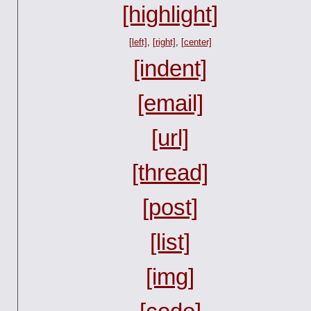
[highlight]
[left]
,
[right]
,
[center]
[indent]
[email]
[url]
[thread]
[post]
[list]
[img]