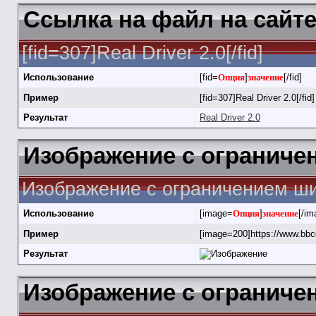
Ссылка на файл на сайт
[fid=307]Real Driver 2.0[/fid]
Использование
[fid=
Опция
]
значение
[/fid]
Пример
[fid=307]Real Driver 2.0[/fid]
Результат
Real Driver 2.0
Изображение с огранич
Изображение с ограничением ши
Использование
[image=
Опция
]
значение
[/im
Пример
[image=200]https://www.bbc
Результат
Изображение с ограничен