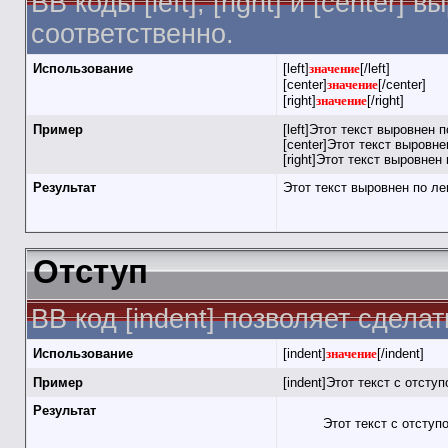
BB коды [left], [right] и [cente
соответственно.
Использование
[left]
значение
[/left]
[center]
значение
[/center]
[right]
значение
[/right]
Пример
[left]Этот текст выровнен п
[center]Этот текст выровнен
[right]Этот текст выровнен 
Результат
Этот текст выровнен по л
Отступ
BB код [indent] позволяет сделат
Использование
[indent]
значение
[/indent]
Пример
[indent]Этот текст с отступ
Результат
Этот текст с отступ