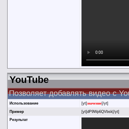
YouTube
Позволяет добавлять видео с Yo
Использование
[yt]
значение
[/yt]
Пример
[yt]dP9Wp6QVbsk[/yt]
Результат