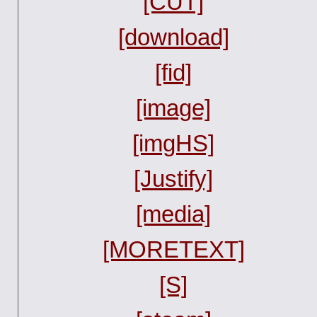
[CUT]
[download]
[fid]
[image]
[imgHS]
[Justify]
[media]
[MORETEXT]
[S]