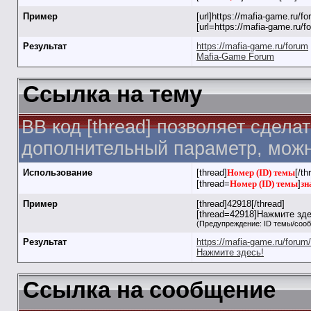
Пример
[url]https://mafia-game.ru/for
[url=https://mafia-game.ru/
Результат
https://mafia-game.ru/forum
Mafia-Game Forum
Ссылка на тему
BB код [thread] позволяет сдела
дополнительный параметр, можн
Использование
[thread]
Номер (ID) темы
[/th
[thread=
Номер (ID) темы
]
зн
Пример
[thread]42918[/thread]
[thread=42918]Нажмите здес
(Предупреждение: ID темы/соо
Результат
https://mafia-game.ru/foru
Нажмите здесь!
Ссылка на сообщение