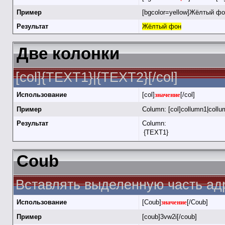
Пример
[bgcolor=yellow]Жёлтый фон
Результат
Жёлтый фон
Две колонки
[col]{TEXT1}|{TEXT2}[/col]
Использование
[col]
значение
[/col]
Пример
Column: [col]collumn1|collu
Результат
Column:
{TEXT1}
Coub
Вставлять выделенную часть адр
Использование
[Coub]
значение
[/Coub]
Пример
[coub]3vw2i[/coub]