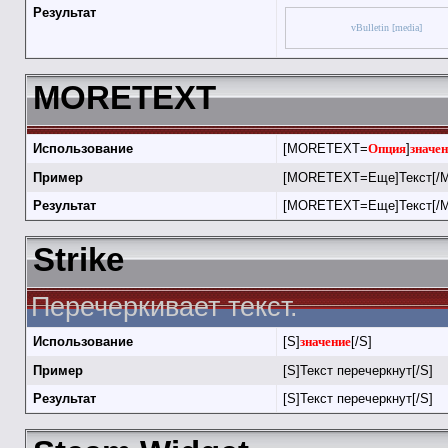
Результат
vBulletin [media]
MORETEXT
Использование
[MORETEXT=
Опция
]
значе
Пример
[MORETEXT=Еще]Текст[/
Результат
[MORETEXT=Еще]Текст[/
Strike
Перечеркивает текст.
Использование
[S]
значение
[/S]
Пример
[S]Текст перечеркнут[/S]
Результат
[S]Текст перечеркнут[/S]