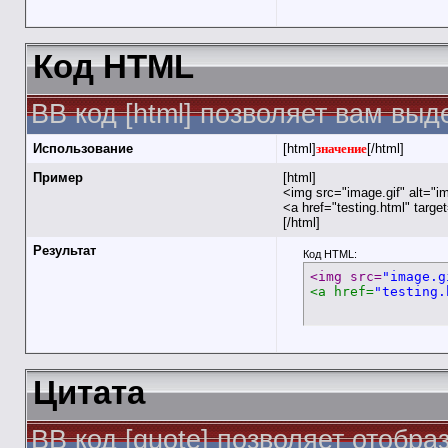
Код HTML
BB код [html] позволяет вам вы
Использование
[html]
значение
[/html]
Пример
[html]
<img src="image.gif" alt="i
<a href="testing.html" targ
[/html]
Результат
Код HTML:
<img src=
"image.g
<a href=
"testing.
Цитата
BB код [quote] позволяет отобра