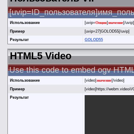
[uvip=ID_пользователя]имя_польз
Использование
[uvip=
Опция
]
значение
[/uvip]
Пример
[uvip=27]GOLOD55[/uvip]
Результат
GOLOD55
HTML5 Video
Use this code to embed ogv HTML
Использование
[video]
значение
[/video]
Пример
[video]https://webm.video/i/
Результат