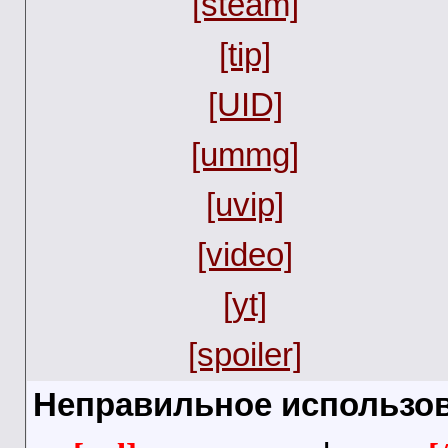
[steam]
[tip]
[UID]
[ummg]
[uvip]
[video]
[yt]
[spoiler]
Неправильное использов