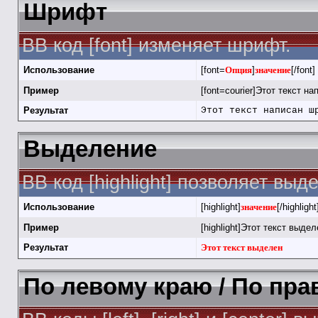
Шрифт
BB код [font] изменяет шрифт.
Использование
[font=
Опция
]
значение
[/font]
Пример
[font=courier]Этот текст на
Результат
Этот текст написан ш
Выделение
BB код [highlight] позволяет выд
Использование
[highlight]
значение
[/highlight
Пример
[highlight]Этот текст выделе
Результат
Этот текст выделен
По левому краю / По пра