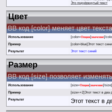
Это подчёркнутый текст
Цвет
BB код [color] меняет цвет текста
Использование
[color=
Опция
]
значение
[/colo
Пример
[color=blue]Этот текст синий
Результат
Этот текст синий
Размер
BB код [size] позволяет изменя
Использование
[size=
Опция
]
значение
[/size]
Пример
[size=+2]Этот текст в два 
Результат
Этот текст в 