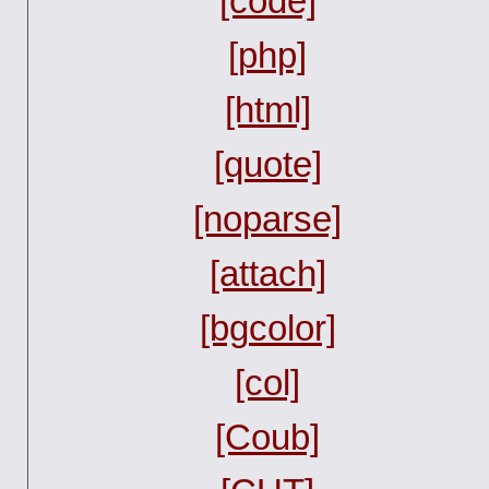
[code]
[php]
[html]
[quote]
[noparse]
[attach]
[bgcolor]
[col]
[Coub]