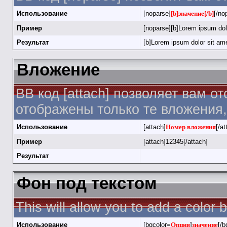
Использование
[noparse]
[b]значение[/b]
[/no
Пример
[noparse][b]Lorem ipsum dolo
Результат
[b]Lorem ipsum dolor sit ame
Вложение
BB код [attach] позволяет вам о
отображены только те вложения
Использование
[attach]
Номер вложения
[/at
Пример
[attach]12345[/attach]
Результат
Фон под текстом
This will allow you to add a color
Использование
[bgcolor=
Опция
]
значение
[/b