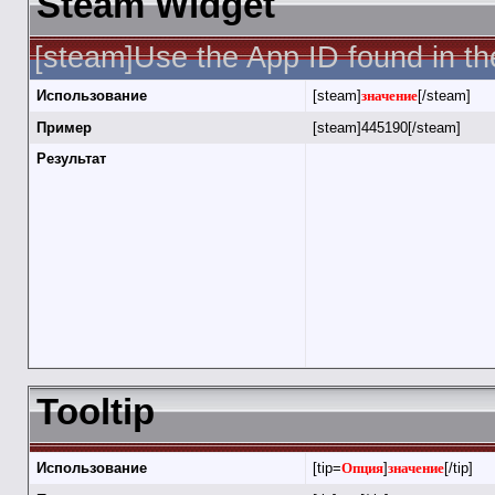
Steam Widget
[steam]Use the App ID found in th
Использование
[steam]
значение
[/steam]
Пример
[steam]445190[/steam]
Результат
Tooltip
Использование
[tip=
Опция
]
значение
[/tip]