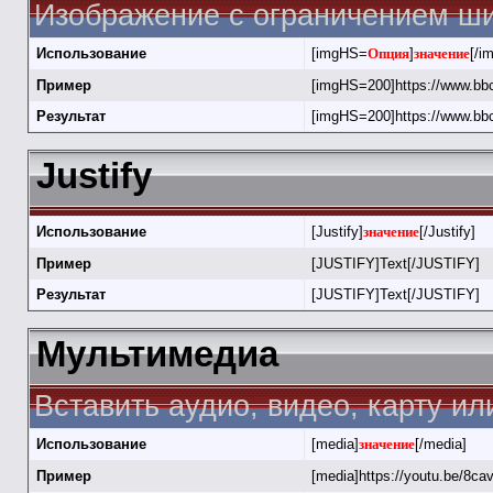
Изображение с ограничением ши
Использование
[imgHS=
Опция
]
значение
[/i
Пример
[imgHS=200]https://www.bbc
Результат
[imgHS=200]https://www.bbc
Justify
Использование
[Justify]
значение
[/Justify]
Пример
[JUSTIFY]Text[/JUSTIFY]
Результат
[JUSTIFY]Text[/JUSTIFY]
Мультимедиа
Вставить аудио, видео, карту и
Использование
[media]
значение
[/media]
Пример
[media]https://youtu.be/8c