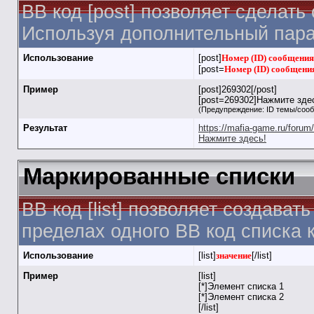
BB код [post] позволяет сделать
Используя дополнительный пара
Использование
[post]
Номер (ID) сообщения
[post=
Номер (ID) сообщени
Пример
[post]269302[/post]
[post=269302]Нажмите здес
(Предупреждение: ID темы/соо
Результат
https://mafia-game.ru/for
Нажмите здесь!
Маркированные списки
BB код [list] позволяет создав
пределах одного BB код списка 
Использование
[list]
значение
[/list]
Пример
[list]
[*]Элемент списка 1
[*]Элемент списка 2
[/list]