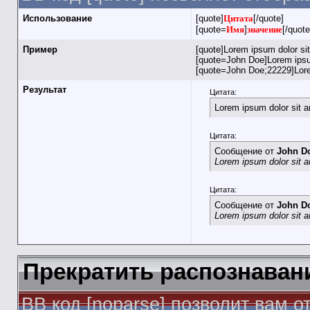
Использование
[quote]
Цитата
[/quote]
[quote=
Имя
]
значение
[/quote
Пример
[quote]Lorem ipsum dolor si
[quote=John Doe]Lorem ipsum
[quote=John Doe;22229]Lore
Результат
Цитата:
Lorem ipsum dolor sit 
Цитата:
Сообщение от
John D
Lorem ipsum dolor sit 
Цитата:
Сообщение от
John D
Lorem ipsum dolor sit 
Прекратить распознаван
BB код [noparse] позволит вам 