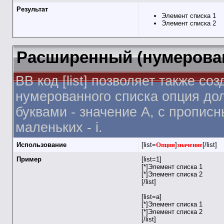
Результат
Элемент списка 1
Элемент списка 2
Расширенный (нумерова
BB код [list] позволяет также 
нумерованного списка опция дол
буквами - значение A, с прописн
маленьких - i.
Использование
[list=
Опция
]
значение
[/list]
Пример
[list=1]
[*]Элемент списка 1
[*]Элемент списка 2
[/list]
[list=a]
[*]Элемент списка 1
[*]Элемент списка 2
[/list]