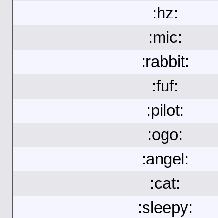
:hz:
:mic:
:rabbit:
:fuf:
:pilot:
:ogo:
:angel:
:cat:
:sleepy: