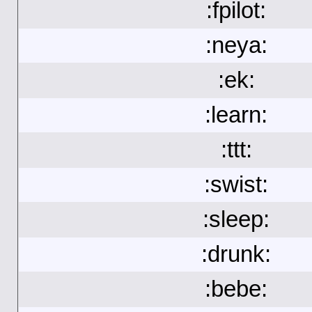
:fpilot:
:neya:
:ek:
:learn:
:ttt:
:swist:
:sleep:
:drunk:
:bebe: