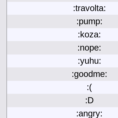
:travolta:
:pump:
:koza:
:nope:
:yuhu:
:goodme:
:(
:D
:angry: