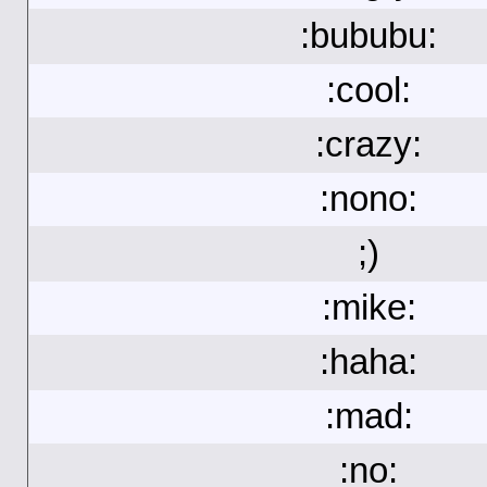
:bububu:
:cool:
:crazy:
:nono:
;)
:mike:
:haha:
:mad:
:no: