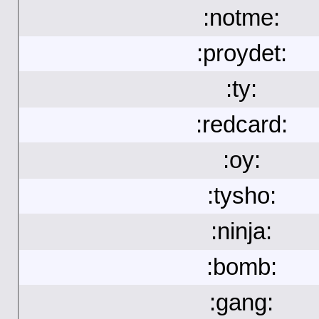
:notme:
:proydet:
:ty:
:redcard:
:oy:
:tysho:
:ninja:
:bomb:
:gang: