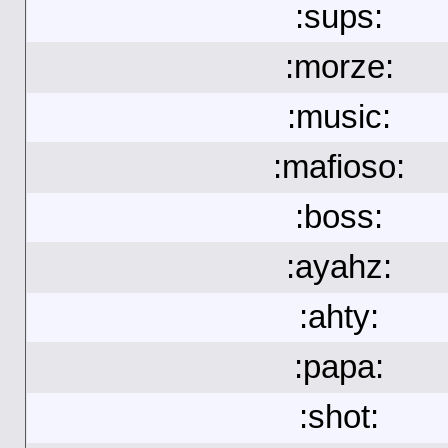
:sups:
:morze:
:music:
:mafioso:
:boss:
:ayahz:
:ahty:
:papa:
:shot: