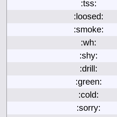
:tss:
:loosed:
:smoke:
:wh:
:shy:
:drill:
:green:
:cold:
:sorry: