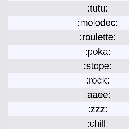
:tutu:
:molodec:
:roulette:
:poka:
:stope:
:rock:
:aaee:
:zzz:
:chill: