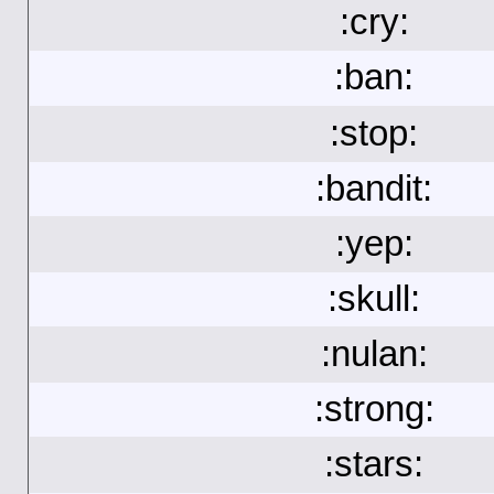
:cry:
:ban:
:stop:
:bandit:
:yep:
:skull:
:nulan:
:strong:
:stars: