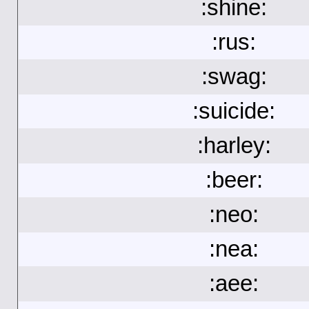
:shine:
:rus:
:swag:
:suicide:
:harley:
:beer:
:neo:
:nea:
:aee: