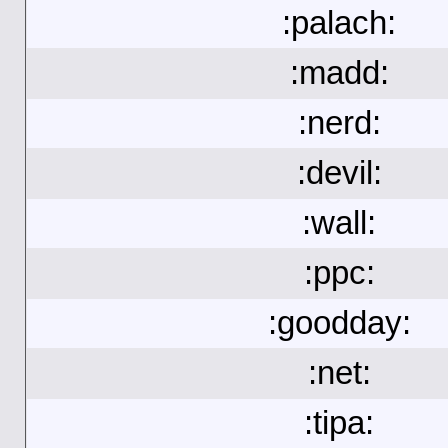
:palach:
:madd:
:nerd:
:devil:
:wall:
:ppc:
:goodday:
:net:
:tipa: