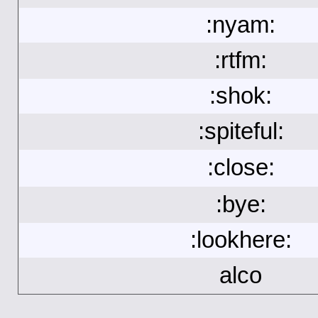
:nyam:
:rtfm:
:shok:
:spiteful:
:close:
:bye:
:lookhere:
alco