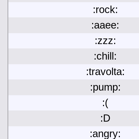
:rock:
:aaee:
:zzz:
:chill:
:travolta:
:pump:
:(
:D
:angry: