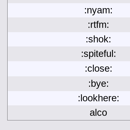
:nyam:
:rtfm:
:shok:
:spiteful:
:close:
:bye:
:lookhere:
alco