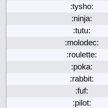
:tysho:
:ninja:
:tutu:
:molodec:
:roulette:
:poka:
:rabbit:
:fuf:
:pilot: