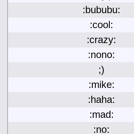
:bububu:
:cool:
:crazy:
:nono:
;)
:mike:
:haha:
:mad:
:no: