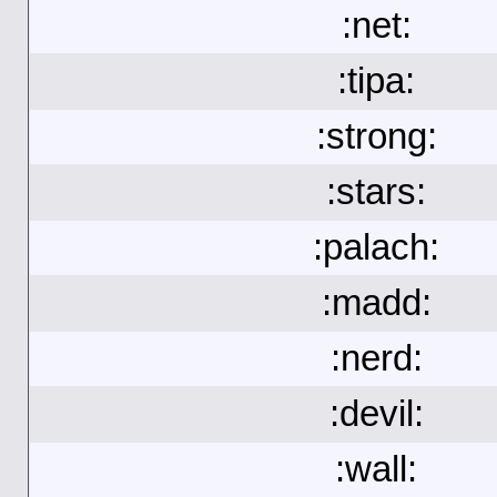
:net:
:tipa:
:strong:
:stars:
:palach:
:madd:
:nerd:
:devil:
:wall: