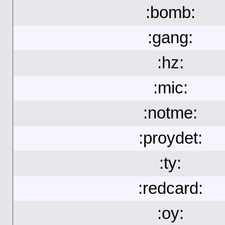
:bomb:
:gang:
:hz:
:mic:
:notme:
:proydet:
:ty:
:redcard:
:oy: