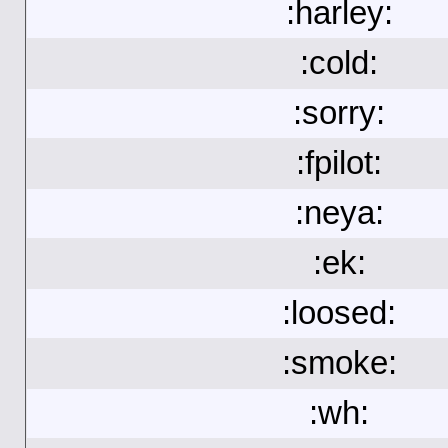
:harley:
:cold:
:sorry:
:fpilot:
:neya:
:ek:
:loosed:
:smoke:
:wh: