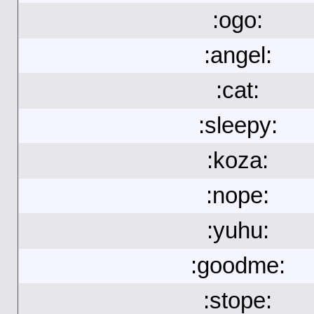
:ogo:
:angel:
:cat:
:sleepy:
:koza:
:nope:
:yuhu:
:goodme:
:stope: