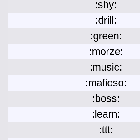
:shy:
:drill:
:green:
:morze:
:music:
:mafioso:
:boss:
:learn:
:ttt: