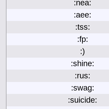
:nea:
:aee:
:tss:
:fp:
:)
:shine:
:rus:
:swag:
:suicide: