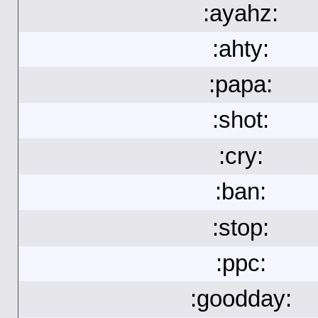
:ayahz:
:ahty:
:papa:
:shot:
:cry:
:ban:
:stop:
:ppc:
:goodday: