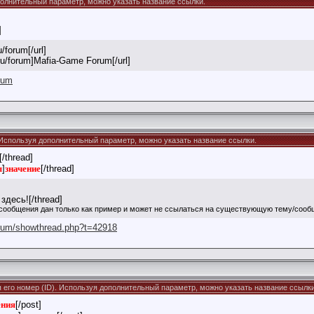
ополнительный параметр, можно указать название ссылки.
]
/forum[/url]
.ru/forum]Mafia-Game Forum[/url]
orum
). Используя дополнительный параметр, можно указать название ссылки.
[/thread]
ы
]
значение
[/thread]
здесь![/thread]
сообщения дан только как пример и может не ссылаться на существующую тему/сооб
orum/showthread.php?t=42918
я его номер (ID). Используя дополнительный параметр, можно указать название ссылки
ения
[/post]