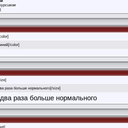
ый
курсивом
т
color]
иний[/color]
size]
два раза больше нормального[/size]
в два раза больше нормального
ont]