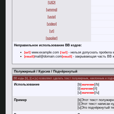
[UID]
[ummg]
[uvip]
[video]
[yt]
[spoiler]
Неправильное использование BB кодов:
[url]
www.example.com
[/url]
- нельзя допускать пробела 
[email]
mail@domain.com
[email]
- закрывающая часть BB к
Полужирный / Курсив / Подчёркнутый
BB коды [b], [i] и [u] позволяют сделать текст полужирным, наклонным и по
Использование
[b]
значение
[/b]
[i]
значение
[/i]
[u]
значение
[/u]
Пример
[b]Этот текст полужирн
[i]Этот текст написан к
[u]Это подчёркнутый те