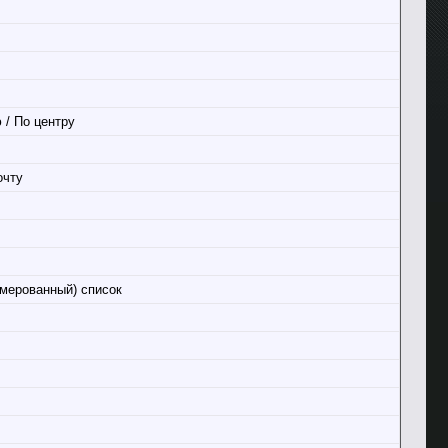
 / По центру
очту
мерованный) список