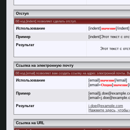
Отступ
BB код [indent] позволяет сделать отступ.
Использование
[indent]
значение
[/indent]
Пример
[indent]Этот текст с отс
Результат
Этот текст с отс
Ссылка на электронную почту
BB код [email] позволяет вам создать ссылку на адрес электронной почты. 
Использование
[email]
значение
[/email]
[email=
Опция
]
значение
[
Пример
[email]j.doe@example.c
[email=j.doe@example.
Результат
j.doe@example.com
Нажмите здесь, чтобы 
Ссылка на URL