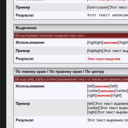
Пример
[font=courier]Этот текс
Результат
Этот текст написа
Выделение
BB код [highlight] позволяет выделить ваш текст.
Использование
[highlight]
значение
[/highl
Пример
[highlight]Этот текст вы
Результат
Этот текст выделен
По левому краю / По правому краю / По центру
BB коды [left], [right] и [center] выравнивают текст по левому или правому к
Использование
[left]
значение
[/left]
[center]
значение
[/center]
[right]
значение
[/right]
Пример
[left]Этот текст выровн
[center]Этот текст выро
[right]Этот текст выров
Результат
Этот текст выровнен п