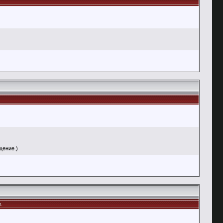
щение.)
.