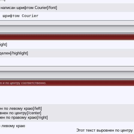
т написан шрифтом Courier[/font]
н шрифтом Courier
ight]
делен[/highlight]
раю и по центру соответственно.
ен по левому краю[/left]
внен по центру[/center]
нен по правому краю[/right]
о левому краю
Этот текст выровнен по центру