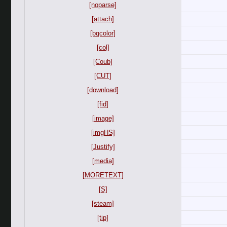
[noparse]
[attach]
[bgcolor]
[col]
[Coub]
[CUT]
[download]
[fid]
[image]
[imgHS]
[Justify]
[media]
[MORETEXT]
[S]
[steam]
[tip]