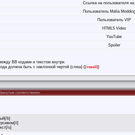
Ссылка на пользователя на
Пользователь Mafia Moddin
Пользователь VIP
HTML5 Video
YouTube
Spoiler
между BB кодами и текстом внутри.
ода должна быть с наклонной чертой (слеш) (
[/email]
)
дчёркнутым соответственно.
ый[/b]
урсивом[/i]
кст[/u]