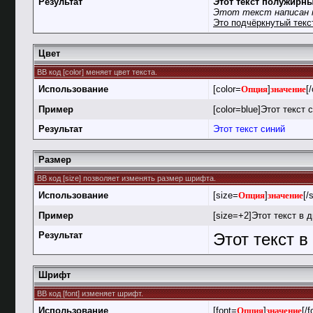
Результат
Этот текст полужирн
Этот текст написан 
Это подчёркнутый текс
Цвет
BB код [color] меняет цвет текста.
Использование
[color=
Опция
]
значение
[/
Пример
[color=blue]Этот текст с
Результат
Этот текст синий
Размер
BB код [size] позволяет изменять размер шрифта.
Использование
[size=
Опция
]
значение
[/
Пример
[size=+2]Этот текст в 
Результат
Этот текст 
Шрифт
BB код [font] изменяет шрифт.
Использование
[font=
Опция
]
значение
[/f