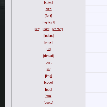
[color]
[size]
[font]
[highlight]
[left]
,
[right]
,
[center]
[indent]
[email]
[url]
[thread]
[post]
[list]
[img]
[code]
[php]
[html]
[quote]