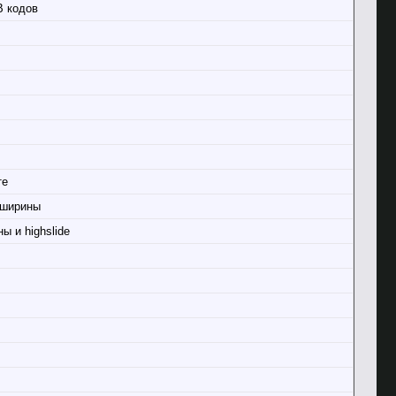
B кодов
те
 ширины
 и highslide