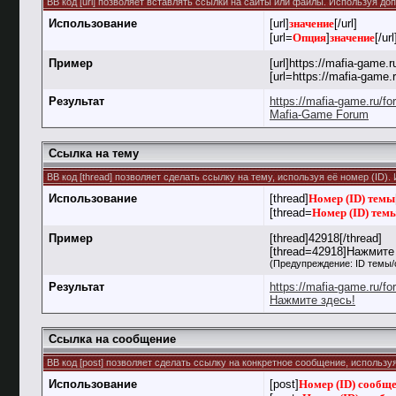
BB код [url] позволяет вставлять ссылки на сайты или файлы. Используя д
Использование
[url]
значение
[/url]
[url=
Опция
]
значение
[/url
Пример
[url]https://mafia-game.ru
[url=https://mafia-game
Результат
https://mafia-game.ru/f
Mafia-Game Forum
Ссылка на тему
BB код [thread] позволяет сделать ссылку на тему, используя её номер (ID
Использование
[thread]
Номер (ID) темы
[thread=
Номер (ID) тем
Пример
[thread]42918[/thread]
[thread=42918]Нажмите 
(Предупреждение: ID темы/
Результат
https://mafia-game.ru/f
Нажмите здесь!
Ссылка на сообщение
BB код [post] позволяет сделать ссылку на конкретное сообщение, использу
Использование
[post]
Номер (ID) сообщ