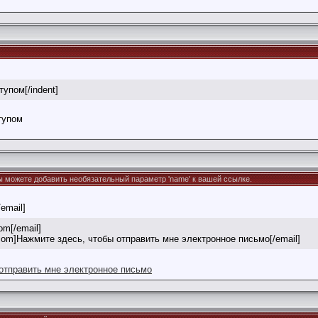
тупом[/indent]
тупом
Вы можете добавить необязательный параметр 'name' к вашей ссылке.
/email]
om[/email]
com]Нажмите здесь, чтобы отправить мне электронное письмо[/email]
отправить мне электронное письмо