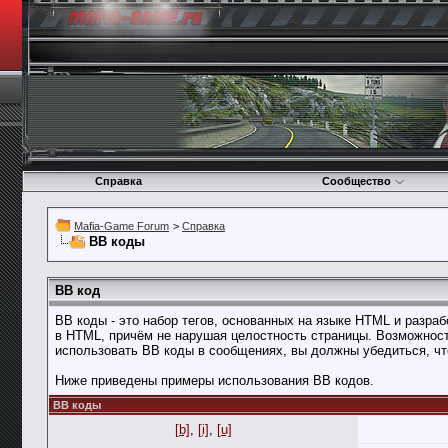
Справка
Сообщество
Mafia-Game Forum
>
Справка
BB коды
BB код
BB коды - это набор тегов, основанных на языке HTML и разр
в HTML, причём не нарушая целостность страницы. Возможнос
использовать BB коды в сообщениях, вы должны убедиться, чт
Ниже приведены примеры использования BB кодов.
BB коды
[b]
,
[i]
,
[u]