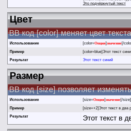
Это подчёркнутый текст
Цвет
BB код [color] меняет цвет текста
Использование
[color=
Опция
]
значение
[/colo
Пример
[color=blue]Этот текст синий
Результат
Этот текст синий
Размер
BB код [size] позволяет изменя
Использование
[size=
Опция
]
значение
[/size]
Пример
[size=+2]Этот текст в два 
Результат
Этот текст в 