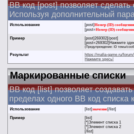
BB код [post] позволяет сделать
Используя дополнительный пара
Использование
[post]
Номер (ID) сообщения
[post=
Номер (ID) сообщени
Пример
[post]269302[/post]
[post=269302]Нажмите здес
(Предупреждение: ID темы/соо
Результат
https://mafia-game.ru/for
Нажмите здесь!
Маркированные списки
BB код [list] позволяет создав
пределах одного BB код списка 
Использование
[list]
значение
[/list]
Пример
[list]
[*]Элемент списка 1
[*]Элемент списка 2
[/list]