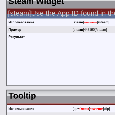
Steam Widget
[steam]Use the App ID found in th
Использование
[steam]
значение
[/steam]
Пример
[steam]445190[/steam]
Результат
Tooltip
Использование
[tip=
Опция
]
значение
[/tip]