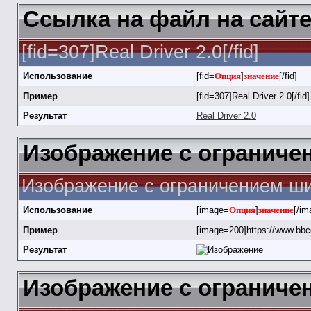
Ссылка на файл на сайт
[fid=307]Real Driver 2.0[/fid]
Использование
[fid=
Опция
]
значение
[/fid]
Пример
[fid=307]Real Driver 2.0[/fid]
Результат
Real Driver 2.0
Изображение с огранич
Изображение с ограничением ши
Использование
[image=
Опция
]
значение
[/im
Пример
[image=200]https://www.bbc
Результат
Изображение с ограничен