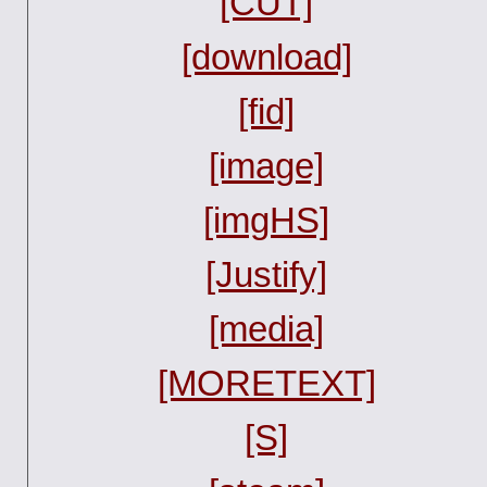
[CUT]
[download]
[fid]
[image]
[imgHS]
[Justify]
[media]
[MORETEXT]
[S]