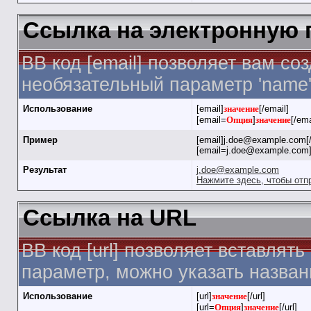
Ссылка на электронную 
BB код [email] позволяет вам с
необязательный параметр 'name'
Использование
[email]
значение
[/email]
[email=
Опция
]
значение
[/ema
Пример
[email]j.doe@example.com[/
[email=j.doe@example.com]
Результат
j.doe@example.com
Нажмите здесь, чтобы отп
Ссылка на URL
BB код [url] позволяет вставля
параметр, можно указать назван
Использование
[url]
значение
[/url]
[url=
Опция
]
значение
[/url]