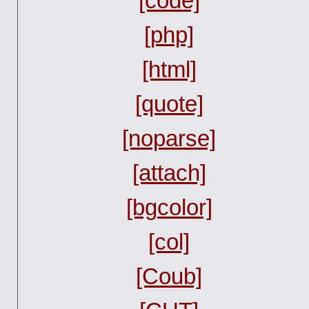
[code]
[php]
[html]
[quote]
[noparse]
[attach]
[bgcolor]
[col]
[Coub]