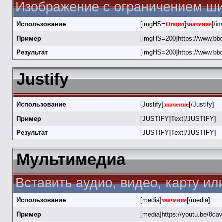
Изображение с ограничением ши
Использование
[imgHS=
Опция
]
значение
[/i
Пример
[imgHS=200]https://www.bbc
Результат
[imgHS=200]https://www.bbc
Justify
Использование
[Justify]
значение
[/Justify]
Пример
[JUSTIFY]Text[/JUSTIFY]
Результат
[JUSTIFY]Text[/JUSTIFY]
Мультимедиа
Вставить аудио, видео, карту и
Использование
[media]
значение
[/media]
Пример
[media]https://youtu.be/8c