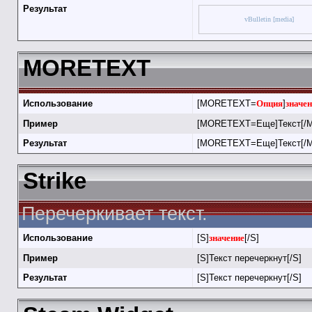
Результат
vBulletin [media]
MORETEXT
Использование
[MORETEXT=
Опция
]
значе
Пример
[MORETEXT=Еще]Текст[/
Результат
[MORETEXT=Еще]Текст[/
Strike
Перечеркивает текст.
Использование
[S]
значение
[/S]
Пример
[S]Текст перечеркнут[/S]
Результат
[S]Текст перечеркнут[/S]