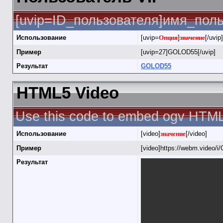
[uvip=ID_пользователя]имя_польз
Использование
[uvip=
Опция
]
значение
[/uvip]
Пример
[uvip=27]GOLOD55[/uvip]
Результат
GOLOD55
HTML5 Video
Use this code to embed ogv HTML
Использование
[video]
значение
[/video]
Пример
[video]https://webm.video/i/
Результат