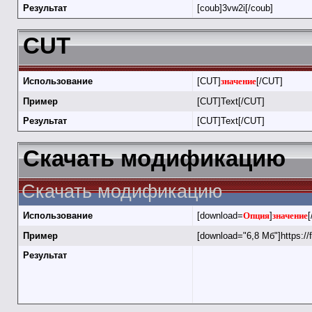
Результат
[coub]3vw2i[/coub]
CUT
Использование
[CUT]
значение
[/CUT]
Пример
[CUT]Text[/CUT]
Результат
[CUT]Text[/CUT]
Скачать модификацию
Скачать модификацию
Использование
[download=
Опция
]
значение
[
Пример
[download="6,8 Мб"]https://
Результат