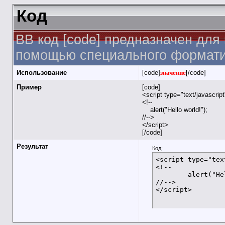
Код
BB код [code] предназначен для
помощью специального форматир
Использование
[code]
значение
[/code]
Пример
[code]
<script type="text/javascrip
<!--
alert("Hello world!");
//-->
</script>
[/code]
Результат
Код:
<script type="tex
<!--

	alert("Hello world!");

//-->

</script>