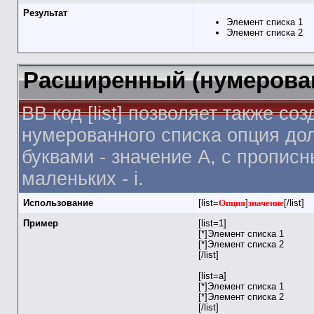
Результат
Элемент списка 1
Элемент списка 2
Расширенный (нумерова
BB код [list] позволяет также 
нумерованного списка опция дол
буквами - значение A, с прописн
маленьких - i.
Использование
[list=
Опция
]
значение
[/list]
Пример
[list=1]
[*]Элемент списка 1
[*]Элемент списка 2
[/list]
[list=a]
[*]Элемент списка 1
[*]Элемент списка 2
[/list]