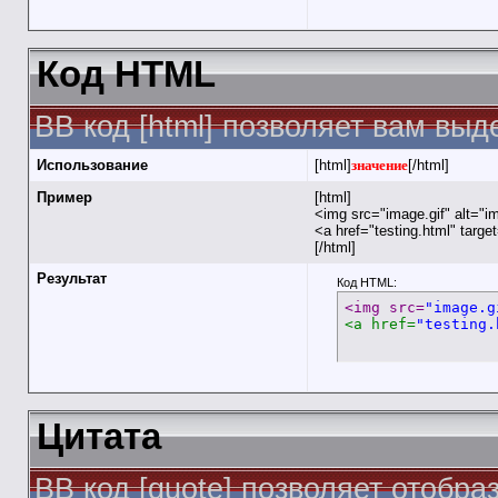
Код HTML
BB код [html] позволяет вам вы
Использование
[html]
значение
[/html]
Пример
[html]
<img src="image.gif" alt="i
<a href="testing.html" targ
[/html]
Результат
Код HTML:
<img src=
"image.g
<a href=
"testing.
Цитата
BB код [quote] позволяет отобра