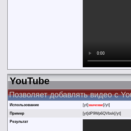
YouTube
Позволяет добавлять видео с Yo
Использование
[yt]
значение
[/yt]
Пример
[yt]dP9Wp6QVbsk[/yt]
Результат