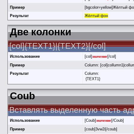
Пример
[bgcolor=yellow]Жёлтый фон
Результат
Жёлтый фон
Две колонки
[col]{TEXT1}|{TEXT2}[/col]
Использование
[col]
значение
[/col]
Пример
Column: [col]collumn1|collu
Результат
Column:
{TEXT1}
Coub
Вставлять выделенную часть адр
Использование
[Coub]
значение
[/Coub]
Пример
[coub]3vw2i[/coub]