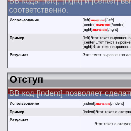
BB коды [left], [right] и [cente
соответственно.
Использование
[left]
значение
[/left]
[center]
значение
[/center]
[right]
значение
[/right]
Пример
[left]Этот текст выровнен п
[center]Этот текст выровнен
[right]Этот текст выровнен 
Результат
Этот текст выровнен по л
Отступ
BB код [indent] позволяет сделат
Использование
[indent]
значение
[/indent]
Пример
[indent]Этот текст с отступ
Результат
Этот текст с отступ