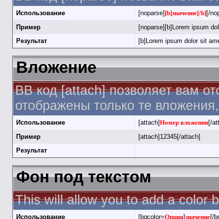
Использование
[noparse]
[b]значение[/b]
[/no
Пример
[noparse][b]Lorem ipsum dolo
Результат
[b]Lorem ipsum dolor sit ame
Вложение
BB код [attach] позволяет вам о
отображены только те вложения
Использование
[attach]
Номер вложения
[/at
Пример
[attach]12345[/attach]
Результат
Фон под текстом
This will allow you to add a color
Использование
[bgcolor=
Опция
]
значение
[/b