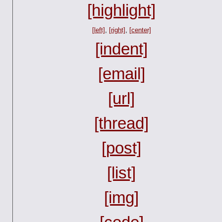
[highlight]
[left]
,
[right]
,
[center]
[indent]
[email]
[url]
[thread]
[post]
[list]
[img]