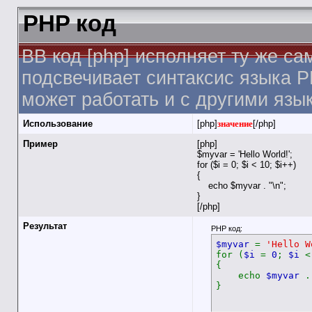
PHP код
BB код [php] исполняет ту же са
подсвечивает синтаксис языка P
может работать и с другими язы
Использование
[php]
значение
[/php]
Пример
[php]
$myvar = 'Hello World!';
for ($
i = 0; $i < 10; $i++)
{
echo $myvar . "\n";
}
[/php]
Результат
PHP код:
$myvar
=
'Hello W
for (
$i
=
0
;
$i
{
echo
$myvar
}