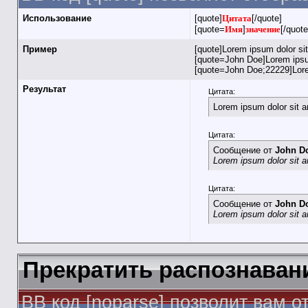
Использование
[quote]
Цитата
[/quote]
[quote=
Имя
]
значение
[/quote
Пример
[quote]Lorem ipsum dolor si
[quote=John Doe]Lorem ipsum
[quote=John Doe;22229]Lore
Результат
Цитата:
Lorem ipsum dolor sit 
Цитата:
Сообщение от
John D
Lorem ipsum dolor sit 
Цитата:
Сообщение от
John D
Lorem ipsum dolor sit 
Прекратить распознаван
BB код [noparse] позволит вам 