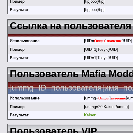
Пример
[tip]ооо[/tip]
Результат
[tip]ооо[/tip]
Ссылка на пользователя 
Использование
[UID=
Опция
]
значение
[/UID]
Пример
[UID=1]Tosyk[/UID]
Результат
[UID=1]Tosyk[/UID]
Пользователь Mafia Modd
[ummg=ID_пользователя]имя_по
Использование
[ummg=
Опция
]
значение
[/u
Пример
[ummg=20]Kaiser[/ummg]
Результат
Kaiser
Пользователь VIP