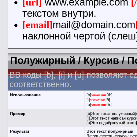
[url]
www.example.com
[
текстом внутри.
[email]
mail@domain.com
наклонной чертой (слеш)
Полужирный / Курсив / 
BB коды [b], [i] и [u] позволяю
соответственно.
Использование
[b]
значение
[/b]
[i]
значение
[/i]
[u]
значение
[/u]
Пример
[b]Этот текст полужирный[/
[i]Этот текст написан курси
[u]Это подчёркнутый текст[
Результат
Этот текст полужирный
Этот текст написан кур