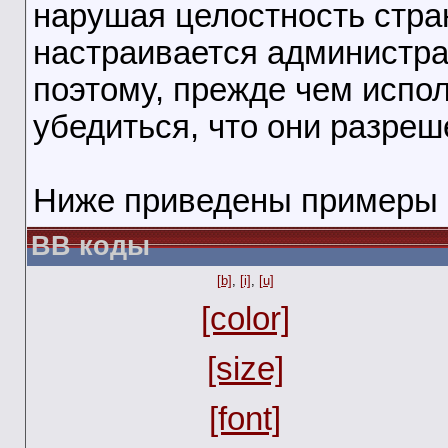
нарушая целостность стра
настраивается администра
поэтому, прежде чем испо
убедиться, что они разреш
Ниже приведены примеры 
BB коды
[b]
,
[i]
,
[u]
[color]
[size]
[font]