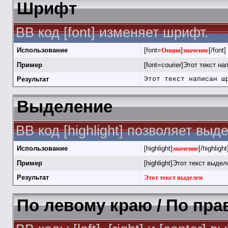
Шрифт
BB код [font] изменяет шрифт.
Использование
[font=
Опция
]
значение
[/font]
Пример
[font=courier]Этот текст на
Результат
Этот текст написан ш
Выделение
BB код [highlight] позволяет выд
Использование
[highlight]
значение
[/highlight
Пример
[highlight]Этот текст выделе
Результат
Этот текст выделен
По левому краю / По пра