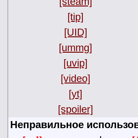
[steam]
[tip]
[UID]
[ummg]
[uvip]
[video]
[yt]
[spoiler]
Неправильное использов