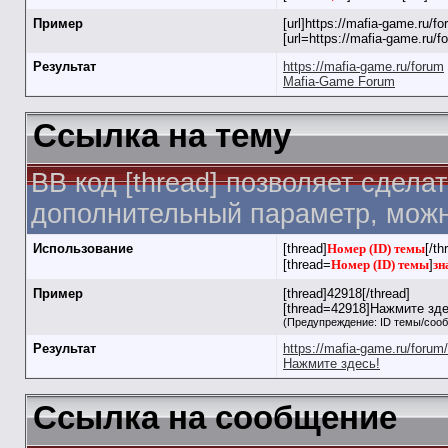
Пример
[url]https://mafia-game.ru/for
[url=https://mafia-game.ru/
Результат
https://mafia-game.ru/forum
Mafia-Game Forum
Ссылка на тему
BB код [thread] позволяет сдела
дополнительный параметр, можн
Использование
[thread]
Номер (ID) темы
[/th
[thread=
Номер (ID) темы
]
зн
Пример
[thread]42918[/thread]
[thread=42918]Нажмите здес
(Предупреждение: ID темы/соо
Результат
https://mafia-game.ru/foru
Нажмите здесь!
Ссылка на сообщение