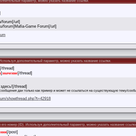
ополнительный параметр, можно указать название ссылки.
]
/forum[/url]
.ru/forum]Mafia-Game Forum[/url]
orum
). Используя дополнительный параметр, можно указать название ссылки.
[/thread]
ы
]
значение
[/thread]
здесь![/thread]
сообщения дан только как пример и может не ссылаться на существующую тему/сооб
orum/showthread.php?t=42918
я его номер (ID). Используя дополнительный параметр, можно указать название ссылки
ения
[/post]