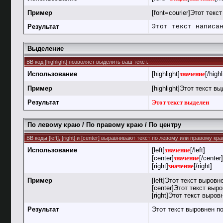
Пример
[font=courier]Этот текс
Результат
Этот текст написа
Выделение
BB код [highlight] позволяет выделить ваш текст.
Использование
[highlight]
значение
[/highl
Пример
[highlight]Этот текст вы
Результат
Этот текст выделен
По левому краю / По правому краю / По центру
BB коды [left], [right] и [center] выравнивают текст по левому или правому к
Использование
[left]
значение
[/left]
[center]
значение
[/center]
[right]
значение
[/right]
Пример
[left]Этот текст выровн
[center]Этот текст выро
[right]Этот текст выров
Результат
Этот текст выровнен п