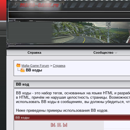
Справка
Сообщество
Mafia-Game Forum
>
Справка
BB коды
BB код
BB коды - это набор тегов, основанных на языке HTML и разр
в HTML, причём не нарушая целостность страницы. Возможнос
использовать BB коды в сообщениях, вы должны убедиться, чт
Ниже приведены примеры использования BB кодов.
BB коды
[b]
,
[i]
,
[u]