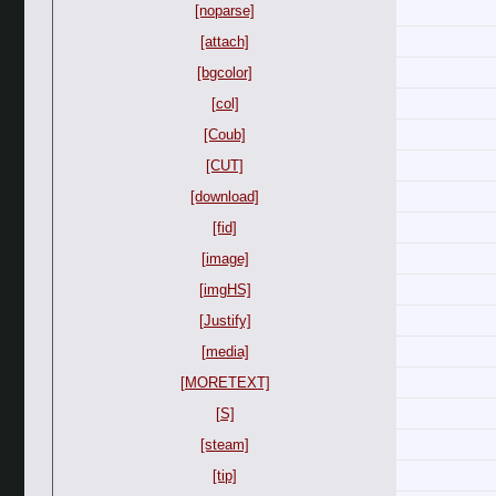
[noparse]
[attach]
[bgcolor]
[col]
[Coub]
[CUT]
[download]
[fid]
[image]
[imgHS]
[Justify]
[media]
[MORETEXT]
[S]
[steam]
[tip]