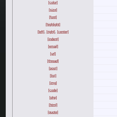
[color]
[size]
[font]
[highlight]
[left]
,
[right]
,
[center]
[indent]
[email]
[url]
[thread]
[post]
[list]
[img]
[code]
[php]
[html]
[quote]