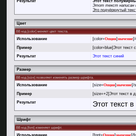
Результат
Этот текст полужирн
Этот текст написан 
Это подчёркнутый текс
Цвет
BB код [color] меняет цвет текста.
Использование
[color=
Опция
]
значение
[/
Пример
[color=blue]Этот текст с
Результат
Этот текст синий
Размер
BB код [size] позволяет изменять размер шрифта.
Использование
[size=
Опция
]
значение
[/
Пример
[size=+2]Этот текст в 
Результат
Этот текст 
Шрифт
BB код [font] изменяет шрифт.
Использование
[font=
Опция
]
значение
[/f