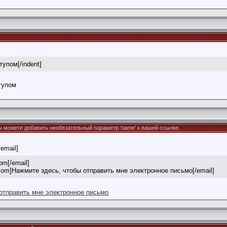
тупом[/indent]
тупом
Вы можете добавить необязательный параметр 'name' к вашей ссылке.
/email]
om[/email]
com]Нажмите здесь, чтобы отправить мне электронное письмо[/email]
отправить мне электронное письмо