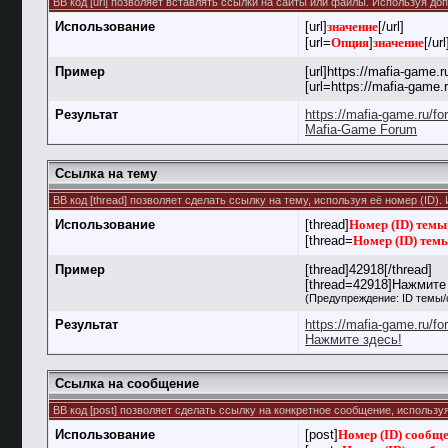
BB код [url] позволяет вставлять ссылки на сайты или файлы. Используя д
Использование
[url]
значение
[/url]
[url=
Опция
]
значение
[/url
Пример
[url]https://mafia-game.ru
[url=https://mafia-game
Результат
https://mafia-game.ru/f
Mafia-Game Forum
Ссылка на тему
BB код [thread] позволяет сделать ссылку на тему, используя её номер (ID
Использование
[thread]
Номер (ID) темы
[thread=
Номер (ID) тем
Пример
[thread]42918[/thread]
[thread=42918]Нажмите 
(Предупреждение: ID темы/
Результат
https://mafia-game.ru/f
Нажмите здесь!
Ссылка на сообщение
BB код [post] позволяет сделать ссылку на конкретное сообщение, использу
Использование
[post]
Номер (ID) сообщ