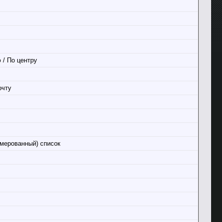
 / По центру
очту
мерованный) список