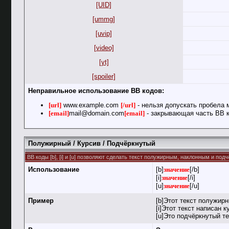
[UID]
[ummg]
[uvip]
[video]
[yt]
[spoiler]
Неправильное использование BB кодов:
[url]
www.example.com
[/url]
- нельзя допускать пробела 
[email]
mail@domain.com
[email]
- закрывающая часть BB к
Полужирный / Курсив / Подчёркнутый
BB коды [b], [i] и [u] позволяют сделать текст полужирным, наклонным и по
Использование
[b]
значение
[/b]
[i]
значение
[/i]
[u]
значение
[/u]
Пример
[b]Этот текст полужирн
[i]Этот текст написан к
[u]Это подчёркнутый те