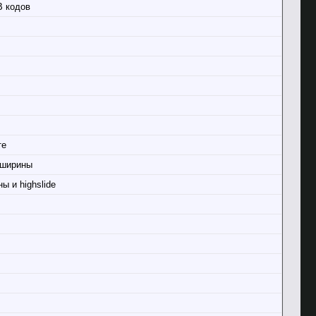
B кодов
те
 ширины
 и highslide