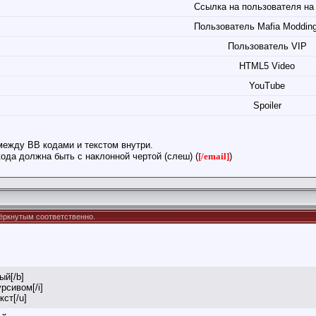
Ссылка на пользователя на
Пользователь Mafia Moddin
Пользователь VIP
HTML5 Video
YouTube
Spoiler
между BB кодами и текстом внутри.
ода должна быть с наклонной чертой (слеш) (
[/email]
)
дчёркнутым соответственно.
ый[/b]
урсивом[/i]
кст[/u]