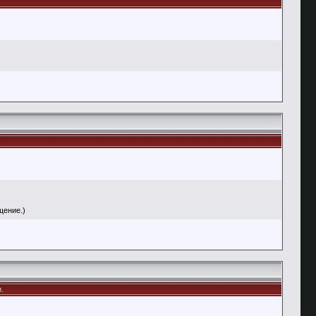
щение.)
.