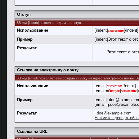
Отступ
BB код [indent] позволяет сделать отступ.
Использование
[indent]
значение
[/indent]
Пример
[indent]Этот текст с отс
Результат
Этот текст с отс
Ссылка на электронную почту
BB код [email] позволяет вам создать ссылку на адрес электронной почты. 
Использование
[email]
значение
[/email]
[email=
Опция
]
значение
[
Пример
[email]j.doe@example.c
[email=j.doe@example.
Результат
j.doe@example.com
Нажмите здесь, чтобы 
Ссылка на URL