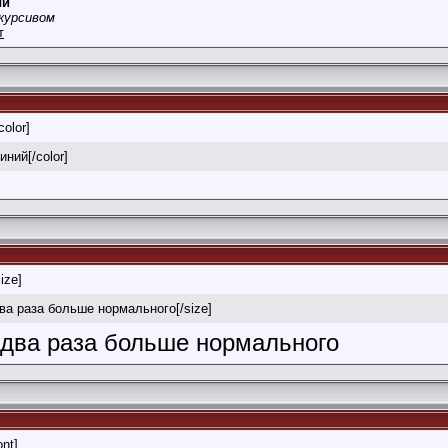
ый
курсивом
т
color]
иний[/color]
size]
два раза больше нормального[/size]
в два раза больше нормального
ont]