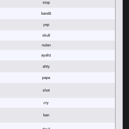
stop
bandit
yep
skull
nulan
ayahz
ahty
papa
shot
cry
ban