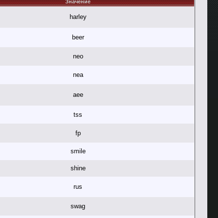
Значение
harley
beer
neo
nea
aee
tss
fp
smile
shine
rus
swag