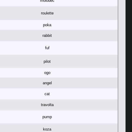
molodec
roulette
poka
rabbit
fuf
pilot
ogo
angel
cat
travolta
pump
koza