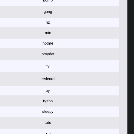
bomb
gang
hz
mic
notme
proydet
ty
redcard
oy
tysho
sleepy
tutu