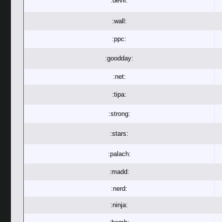
:devil:
:wall:
:ppc:
:goodday:
:net:
:tipa:
:strong:
:stars:
:palach:
:madd:
:nerd:
:ninja: