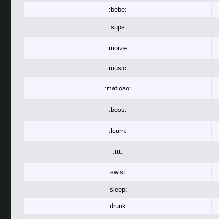
:bebe:
:sups:
:morze:
:music:
:mafioso:
:boss:
:learn:
:ttt:
:swist:
:sleep:
:drunk: