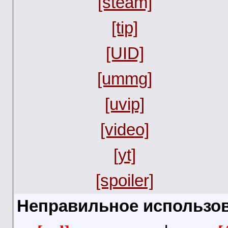
[steam]
[tip]
[UID]
[ummg]
[uvip]
[video]
[yt]
[spoiler]
Неправильное использов