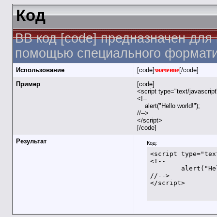
Код
BB код [code] предназначен для
помощью специального форматир
Использование
[code]
значение
[/code]
Пример
[code]
<script type="text/javascrip
<!--
alert("Hello world!");
//-->
</script>
[/code]
Результат
Код:
<script type="tex
<!--

	alert("Hello world!");

//-->

</script>