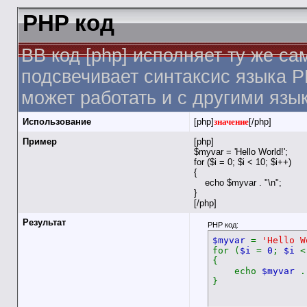
PHP код
BB код [php] исполняет ту же са
подсвечивает синтаксис языка P
может работать и с другими язы
Использование
[php]
значение
[/php]
Пример
[php]
$myvar = 'Hello World!';
for ($
i = 0; $i < 10; $i++)
{
echo $myvar . "\n";
}
[/php]
Результат
PHP код:
$myvar
=
'Hello W
for (
$i
=
0
;
$i
{
echo
$myvar
}