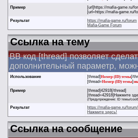
Пример
[url]https://mafia-game.ru/for
[url=https://mafia-game.ru/
Результат
https://mafia-game.ru/forum
Mafia-Game Forum
Ссылка на тему
BB код [thread] позволяет сдела
дополнительный параметр, можн
Использование
[thread]
Номер (ID) темы
[/th
[thread=
Номер (ID) темы
]
зн
Пример
[thread]42918[/thread]
[thread=42918]Нажмите здес
(Предупреждение: ID темы/соо
Результат
https://mafia-game.ru/foru
Нажмите здесь!
Ссылка на сообщение