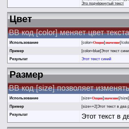
Это подчёркнутый текст
Цвет
BB код [color] меняет цвет текста
Использование
[color=
Опция
]
значение
[/colo
Пример
[color=blue]Этот текст синий
Результат
Этот текст синий
Размер
BB код [size] позволяет изменя
Использование
[size=
Опция
]
значение
[/size]
Пример
[size=+2]Этот текст в два 
Результат
Этот текст в 