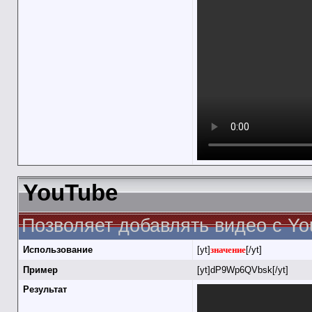
YouTube
Позволяет добавлять видео с Yo
Использование
[yt]
значение
[/yt]
Пример
[yt]dP9Wp6QVbsk[/yt]
Результат