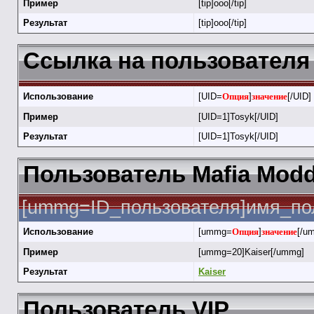
Пример
[tip]ооо[/tip]
Результат
[tip]ооо[/tip]
Ссылка на пользователя 
Использование
[UID=
Опция
]
значение
[/UID]
Пример
[UID=1]Tosyk[/UID]
Результат
[UID=1]Tosyk[/UID]
Пользователь Mafia Modd
[ummg=ID_пользователя]имя_по
Использование
[ummg=
Опция
]
значение
[/u
Пример
[ummg=20]Kaiser[/ummg]
Результат
Kaiser
Пользователь VIP