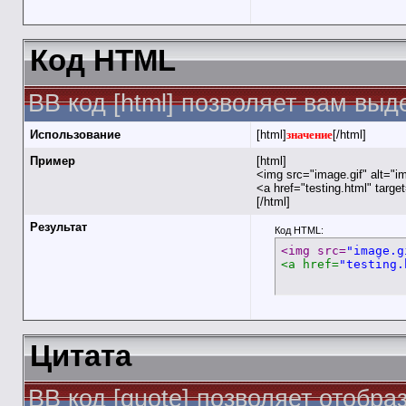
Код HTML
BB код [html] позволяет вам вы
Использование
[html]
значение
[/html]
Пример
[html]
<img src="image.gif" alt="i
<a href="testing.html" targ
[/html]
Результат
Код HTML:
<img src=
"image.g
<a href=
"testing.
Цитата
BB код [quote] позволяет отобра