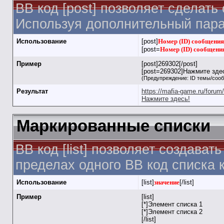
BB код [post] позволяет сделать
Используя дополнительный пара
Использование
[post]
Номер (ID) сообщения
[post=
Номер (ID) сообщени
Пример
[post]269302[/post]
[post=269302]Нажмите здес
(Предупреждение: ID темы/соо
Результат
https://mafia-game.ru/for
Нажмите здесь!
Маркированные списки
BB код [list] позволяет создав
пределах одного BB код списка 
Использование
[list]
значение
[/list]
Пример
[list]
[*]Элемент списка 1
[*]Элемент списка 2
[/list]