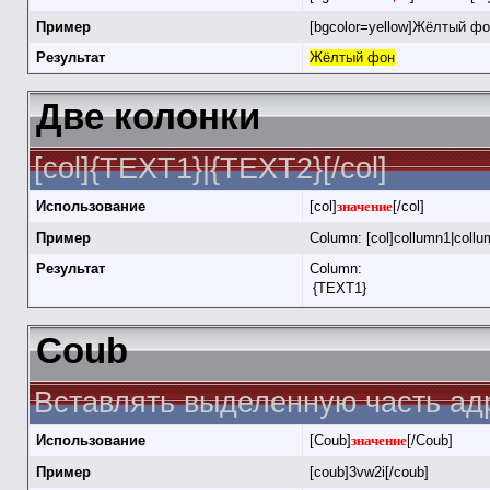
Пример
[bgcolor=yellow]Жёлтый фон
Результат
Жёлтый фон
Две колонки
[col]{TEXT1}|{TEXT2}[/col]
Использование
[col]
значение
[/col]
Пример
Column: [col]collumn1|collu
Результат
Column:
{TEXT1}
Coub
Вставлять выделенную часть адр
Использование
[Coub]
значение
[/Coub]
Пример
[coub]3vw2i[/coub]