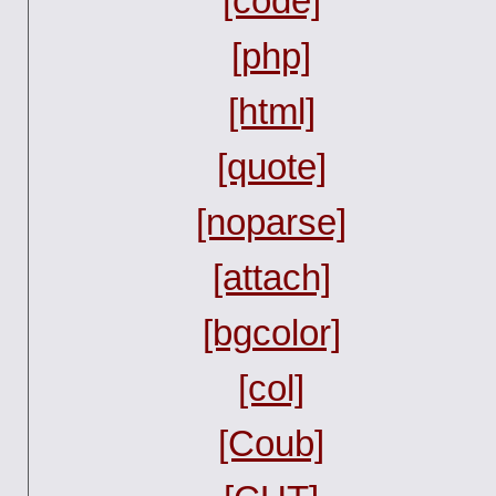
[code]
[php]
[html]
[quote]
[noparse]
[attach]
[bgcolor]
[col]
[Coub]