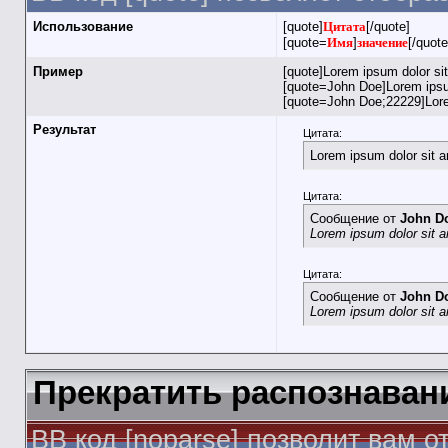
Использование
[quote]
Цитата
[/quote]
[quote=
Имя
]
значение
[/quote
Пример
[quote]Lorem ipsum dolor si
[quote=John Doe]Lorem ipsum
[quote=John Doe;22229]Lore
Результат
Цитата:
Lorem ipsum dolor sit 
Цитата:
Сообщение от
John D
Lorem ipsum dolor sit 
Цитата:
Сообщение от
John D
Lorem ipsum dolor sit 
Прекратить распознаван
BB код [noparse] позволит вам 