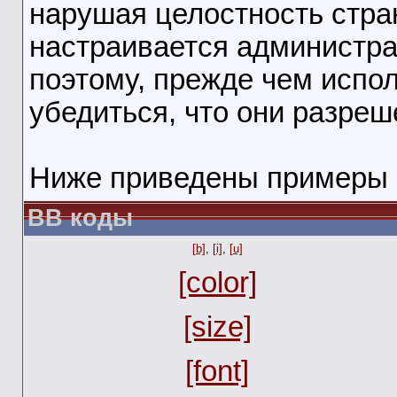
нарушая целостность стра
настраивается администра
поэтому, прежде чем испо
убедиться, что они разреш
Ниже приведены примеры 
BB коды
[b]
,
[i]
,
[u]
[color]
[size]
[font]