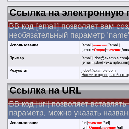
Ссылка на электронную 
BB код [email] позволяет вам с
необязательный параметр 'name'
Использование
[email]
значение
[/email]
[email=
Опция
]
значение
[/ema
Пример
[email]j.doe@example.com[/
[email=j.doe@example.com]
Результат
j.doe@example.com
Нажмите здесь, чтобы отп
Ссылка на URL
BB код [url] позволяет вставля
параметр, можно указать назван
Использование
[url]
значение
[/url]
[url=
Опция
]
значение
[/url]