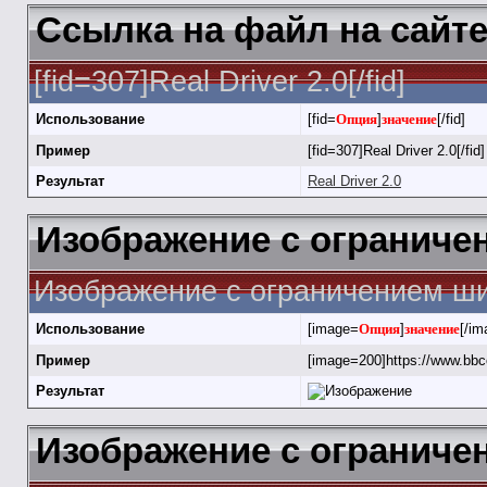
Ссылка на файл на сайт
[fid=307]Real Driver 2.0[/fid]
Использование
[fid=
Опция
]
значение
[/fid]
Пример
[fid=307]Real Driver 2.0[/fid]
Результат
Real Driver 2.0
Изображение с огранич
Изображение с ограничением ши
Использование
[image=
Опция
]
значение
[/im
Пример
[image=200]https://www.bbc
Результат
Изображение с ограничен