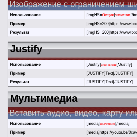
Изображение с ограничением ши
Использование
[imgHS=
Опция
]
значение
[/i
Пример
[imgHS=200]https://www.bbc
Результат
[imgHS=200]https://www.bbc
Justify
Использование
[Justify]
значение
[/Justify]
Пример
[JUSTIFY]Text[/JUSTIFY]
Результат
[JUSTIFY]Text[/JUSTIFY]
Мультимедиа
Вставить аудио, видео, карту и
Использование
[media]
значение
[/media]
Пример
[media]https://youtu.be/8c