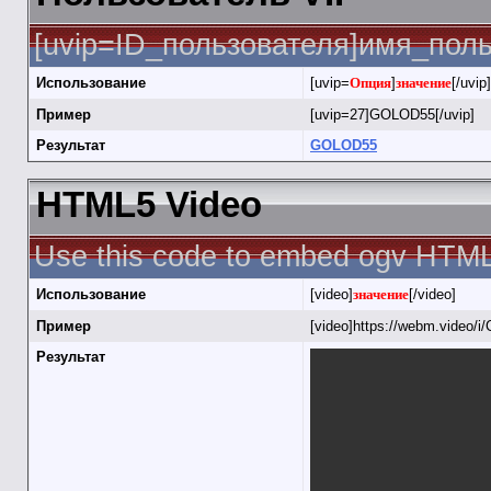
[uvip=ID_пользователя]имя_польз
Использование
[uvip=
Опция
]
значение
[/uvip]
Пример
[uvip=27]GOLOD55[/uvip]
Результат
GOLOD55
HTML5 Video
Use this code to embed ogv HTML
Использование
[video]
значение
[/video]
Пример
[video]https://webm.video/i/
Результат