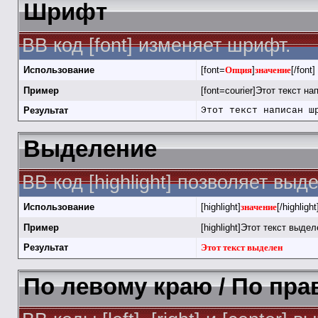
Шрифт
BB код [font] изменяет шрифт.
Использование
[font=
Опция
]
значение
[/font]
Пример
[font=courier]Этот текст на
Результат
Этот текст написан ш
Выделение
BB код [highlight] позволяет выд
Использование
[highlight]
значение
[/highlight
Пример
[highlight]Этот текст выделе
Результат
Этот текст выделен
По левому краю / По пра