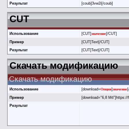
Результат
[coub]3vw2i[/coub]
CUT
Использование
[CUT]
значение
[/CUT]
Пример
[CUT]Text[/CUT]
Результат
[CUT]Text[/CUT]
Скачать модификацию
Скачать модификацию
Использование
[download=
Опция
]
значение
[
Пример
[download="6,8 Мб"]https://
Результат