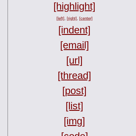
[highlight]
[left]
,
[right]
,
[center]
[indent]
[email]
[url]
[thread]
[post]
[list]
[img]