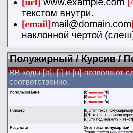
[url]
www.example.com
[
текстом внутри.
[email]
mail@domain.com
наклонной чертой (слеш)
Полужирный / Курсив / 
BB коды [b], [i] и [u] позволяю
соответственно.
Использование
[b]
значение
[/b]
[i]
значение
[/i]
[u]
значение
[/u]
Пример
[b]Этот текст полужирный[/
[i]Этот текст написан курси
[u]Это подчёркнутый текст[
Результат
Этот текст полужирный
Этот текст написан кур