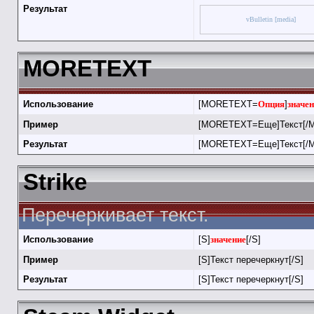
Результат
vBulletin [media]
MORETEXT
Использование
[MORETEXT=
Опция
]
значе
Пример
[MORETEXT=Еще]Текст[/
Результат
[MORETEXT=Еще]Текст[/
Strike
Перечеркивает текст.
Использование
[S]
значение
[/S]
Пример
[S]Текст перечеркнут[/S]
Результат
[S]Текст перечеркнут[/S]