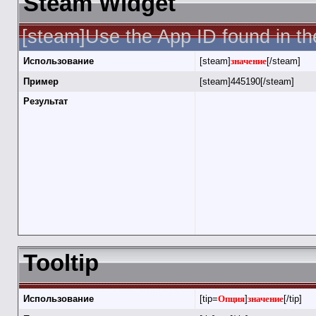
Steam Widget
[steam]Use the App ID found in th
Использование
[steam]
значение
[/steam]
Пример
[steam]445190[/steam]
Результат
Tooltip
Использование
[tip=
Опция
]
значение
[/tip]