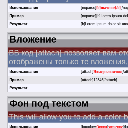
Использование
[noparse]
[b]значение[/b]
[/no
Пример
[noparse][b]Lorem ipsum dolo
Результат
[b]Lorem ipsum dolor sit ame
Вложение
BB код [attach] позволяет вам о
отображены только те вложения
Использование
[attach]
Номер вложения
[/at
Пример
[attach]12345[/attach]
Результат
Фон под текстом
This will allow you to add a color
Использование
[bgcolor=
Опция
]
значение
[/b