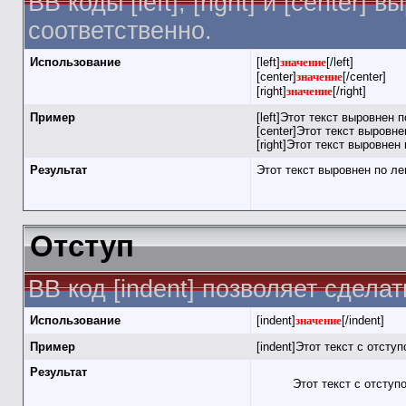
BB коды [left], [right] и [cente
соответственно.
Использование
[left]
значение
[/left]
[center]
значение
[/center]
[right]
значение
[/right]
Пример
[left]Этот текст выровнен п
[center]Этот текст выровнен
[right]Этот текст выровнен 
Результат
Этот текст выровнен по л
Отступ
BB код [indent] позволяет сделат
Использование
[indent]
значение
[/indent]
Пример
[indent]Этот текст с отступ
Результат
Этот текст с отступ