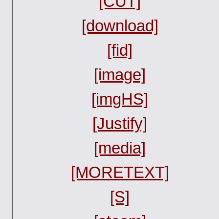
[CUT]
[download]
[fid]
[image]
[imgHS]
[Justify]
[media]
[MORETEXT]
[S]