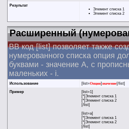
Результат
Элемент списка 1
Элемент списка 2
Расширенный (нумерова
BB код [list] позволяет также 
нумерованного списка опция дол
буквами - значение A, с прописн
маленьких - i.
Использование
[list=
Опция
]
значение
[/list]
Пример
[list=1]
[*]Элемент списка 1
[*]Элемент списка 2
[/list]
[list=a]
[*]Элемент списка 1
[*]Элемент списка 2
[/list]