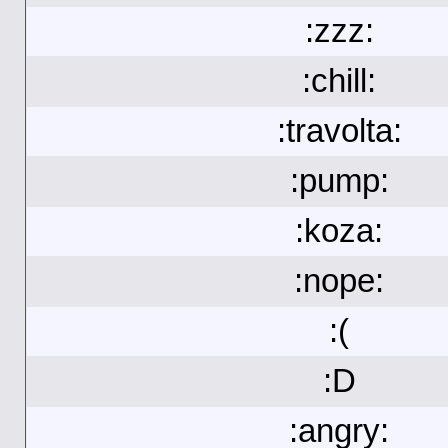
:zzz:
:chill:
:travolta:
:pump:
:koza:
:nope:
:(
:D
:angry: