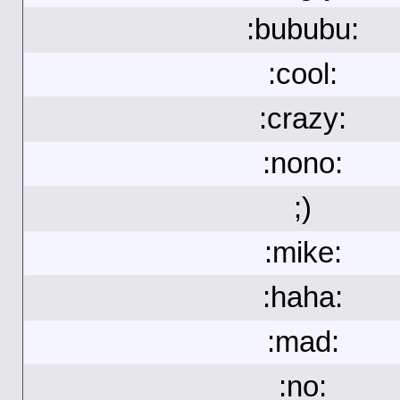
:bububu:
:cool:
:crazy:
:nono:
;)
:mike:
:haha:
:mad:
:no: