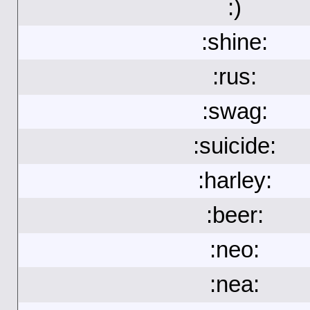
:)
:shine:
:rus:
:swag:
:suicide:
:harley:
:beer:
:neo:
:nea: