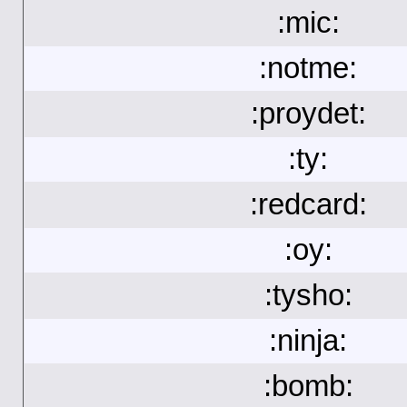
:mic:
:notme:
:proydet:
:ty:
:redcard:
:oy:
:tysho:
:ninja:
:bomb: