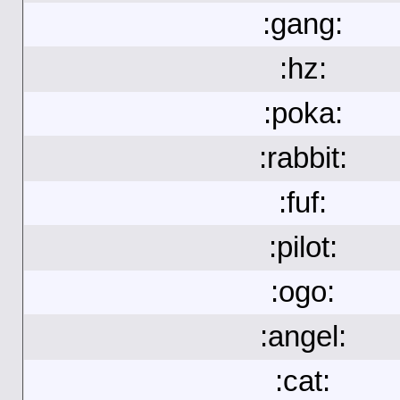
:gang:
:hz:
:poka:
:rabbit:
:fuf:
:pilot:
:ogo:
:angel:
:cat: