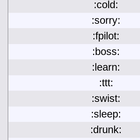
:cold:
:sorry:
:fpilot:
:boss:
:learn:
:ttt:
:swist:
:sleep:
:drunk: