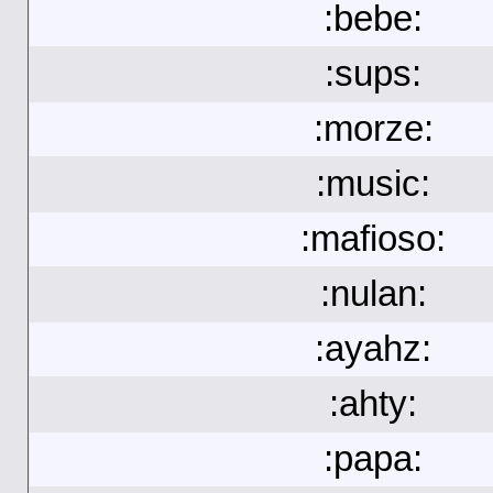
:bebe:
:sups:
:morze:
:music:
:mafioso:
:nulan:
:ayahz:
:ahty:
:papa: