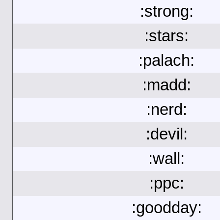
:strong:
:stars:
:palach:
:madd:
:nerd:
:devil:
:wall:
:ppc:
:goodday: