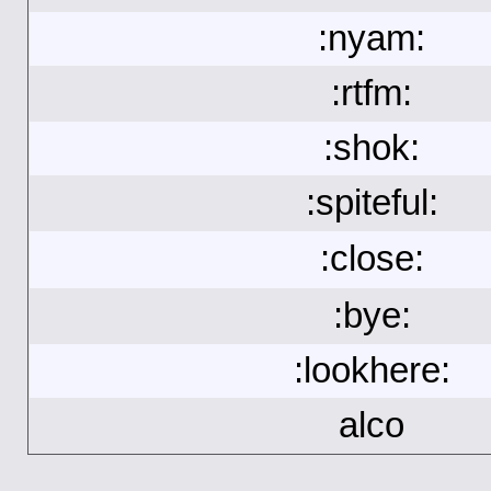
:nyam:
:rtfm:
:shok:
:spiteful:
:close:
:bye:
:lookhere:
alco