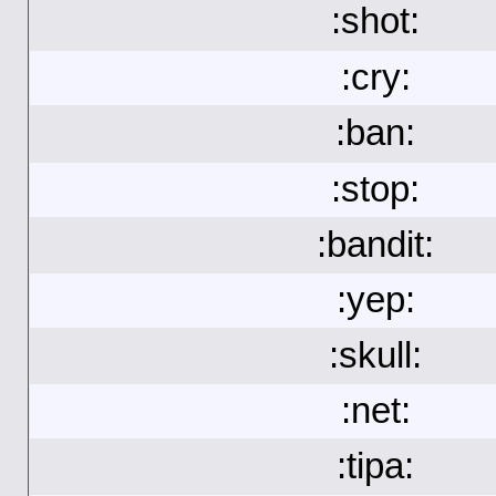
:shot:
:cry:
:ban:
:stop:
:bandit:
:yep:
:skull:
:net:
:tipa: