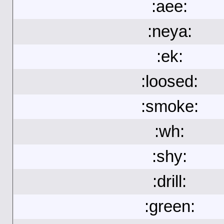
:aee:
:neya:
:ek:
:loosed:
:smoke:
:wh:
:shy:
:drill:
:green: