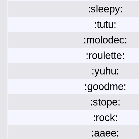
:sleepy:
:tutu:
:molodec:
:roulette:
:yuhu:
:goodme:
:stope:
:rock:
:aaee: